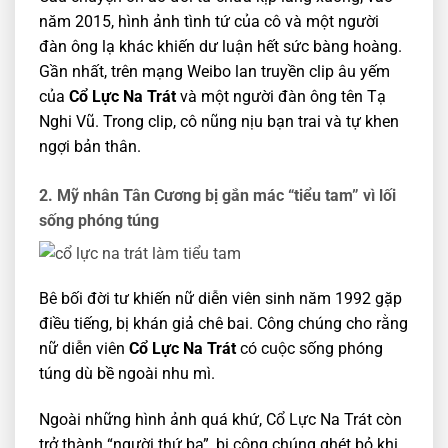
năm 2015, hình ảnh tình tứ của cô và một người
đàn ông lạ khác khiến dư luận hết sức bàng hoàng.
Gần nhất, trên mạng Weibo lan truyền clip âu yếm
của
Cổ Lực Na Trát
và một người đàn ông tên Tạ
Nghi Vũ. Trong clip, cô nũng nịu bạn trai và tự khen
ngợi bản thân.
2. Mỹ nhân Tân Cương bị gắn mác “tiểu tam” vì lối
sống phóng túng
Bê bối đời tư khiến nữ diễn viên sinh năm 1992 gặp
điều tiếng, bị khán giả chê bai. Công chúng cho rằng
nữ diễn viên
Cổ Lực Na Trát
có cuộc sống phóng
túng dù bề ngoài nhu mì.
Ngoài những hình ảnh quá khứ, Cổ Lực Na Trát còn
trở thành “người thứ ba”, bị công chúng ghét bỏ khi