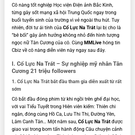
Cô nàng tốt nghiệp Học viện Điện ảnh Bắc Kinh,
từng gây sốt mạng xã hội Trung Quốc ngay trong
buổi tuyển sinh của trường vì vẻ ngoài thu hút. Tuy
nhiên, đời tư ái tính của
Cổ Lực Na Trát
lại bị cho là
“bê bối” gây ảnh hưởng không nhỏ đến hình tượng
ngọc nữ Tân Cương của cô. Cùng
MMLive
hóng tin
Cbiz về cô nàng diễn viên này ngay sau đây.
I. Cổ Lực Na Trát – Sự nghiệp mỹ nhân Tân
Cương 21 triệu followers
1. Cổ Lực Na Trát bắt đầu tham gia diễn xuất từ rất
sớm
Cô bắt đầu đóng phim từ khi ngồi trên ghế đại học,
với vai Tiểu Tuyết trong Hiên viên kiếm: Thiên chi
ngân, đóng cùng Hồ Ca, Lưu Thi Thi, Đường Yên,
Lâm Canh Tân… Một năm sau,
Cổ Lực Na Trát
được
giao vai trong bom tấn hành động Câu chuyện cảnh