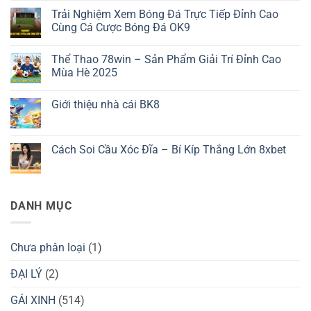
có
Trải Nghiệm Xem Bóng Đá Trực Tiếp Đỉnh Cao
bình
luận
Cùng Cá Cược Bóng Đá OK9
ở
Tải
Không
App
có
Thể Thao 78win – Sản Phẩm Giải Trí Đỉnh Cao
3389
bình
–
luận
Mùa Hè 2025
Tất
ở
Tần
Trải
Không
Tật
Nghiệm
có
Giới thiệu nhà cái BK8
Về
Xem
bình
Quy
Bóng
luận
Không
Trình
Đá
ở
có
Cài
Trực
Thể
bình
Đặt
Tiếp
Thao
luận
Cách Soi Cầu Xóc Đĩa – Bí Kíp Thắng Lớn 8xbet
Ứng
Đỉnh
78win
ở
Dụng
Cao
–
Giới
Không
Cùng
Sản
thiệu
có
Cá
Phẩm
nhà
bình
Cược
Giải
cái
luận
Bóng
Trí
BK8
ở
DANH MỤC
Đá
Đỉnh
Cách
OK9
Cao
Soi
Mùa
Cầu
Hè
Xóc
2025
Đĩa
Chưa phân loại
(1)
–
Bí
Kíp
ĐẠI LÝ
(2)
Thắng
Lớn
GÁI XINH
(514)
8xbet