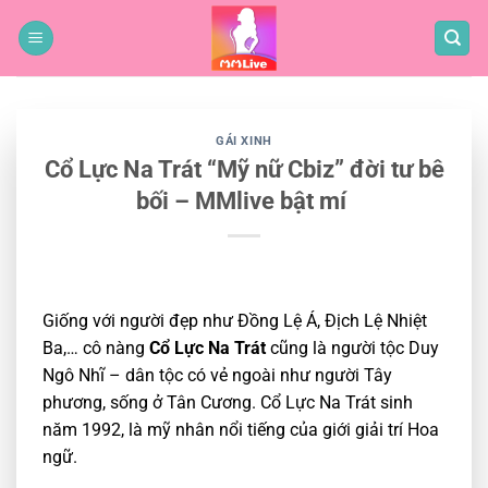
Bỏ
qua
nội
dung
GÁI XINH
Cổ Lực Na Trát “Mỹ nữ Cbiz” đời tư bê
bối – MMlive bật mí
Giống với người đẹp như Đồng Lệ Á, Địch Lệ Nhiệt
Ba,… cô nàng
Cổ Lực Na Trát
cũng là người tộc Duy
Ngô Nhĩ – dân tộc có vẻ ngoài như người Tây
phương, sống ở Tân Cương. Cổ Lực Na Trát sinh
năm 1992, là mỹ nhân nổi tiếng của giới giải trí Hoa
ngữ.