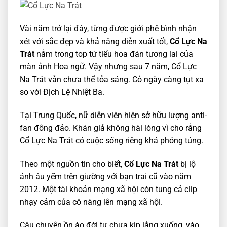
Vài năm trở lại đây, từng được giới phê bình nhận
xét với sắc đẹp và khả năng diễn xuất tốt,
Cổ Lực Na
Trát
nằm trong top tứ tiểu hoa đán tương lai của
màn ảnh Hoa ngữ. Vậy nhưng sau 7 năm, Cổ Lực
Na Trát vẫn chưa thể tỏa sáng. Cô ngày càng tụt xa
so với Địch Lệ Nhiệt Ba.
Tại Trung Quốc, nữ diễn viên hiện sở hữu lượng anti-
fan đông đảo. Khán giả không hài lòng vì cho rằng
Cổ Lực Na Trát có cuộc sống riêng khá phóng túng.
Theo một nguồn tin cho biết,
Cổ Lực Na Trát
bị lộ
ảnh âu yếm trên giường với bạn trai cũ vào năm
2012. Một tài khoản mạng xã hội còn tung cả clip
nhạy cảm của cô nàng lên mạng xã hội.
Câu chuyện ồn ào đời tư chưa kịp lắng xuống, vào