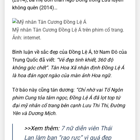
không quên (2014)…
Mỹ nhân Tân Cương Đồng Lệ Á trên phim cổ trang.
Ảnh: internet.
Bình luận về sắc đẹp của Đồng Lệ Á, tờ Nam Đô của
Trung Quốc đã viết:
“Vẻ đẹp tinh khiết, 360 độ
không góc chết”. Tân Hoa Xã nhận định Đồng Lệ Á
là hoa đán ngọt ngào của màn ảnh Hoa ngữ.
Tờ báo này cũng tán dương:
“Chỉ nhờ vai Tố Ngôn
phim Cung tỏa tâm ngọc, Đồng Lệ Á đã lọt top tứ
đại mỹ nhân cổ trang bên cạnh Lưu Thi Thi, Đường
Yên và Dương Mịch.
>>Xem thêm:
7 nữ diễn viên Thái
Lan làm bạn “rạo rực” vì quá đẹp