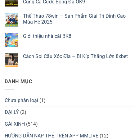
luận
Cùng Cá Cược Bóng Đá OK9
ở
Tải
Không
App
có
Thể Thao 78win – Sản Phẩm Giải Trí Đỉnh Cao
3389
bình
–
luận
Mùa Hè 2025
Tất
ở
Tần
Trải
Không
Tật
Nghiệm
có
Giới thiệu nhà cái BK8
Về
Xem
bình
Quy
Bóng
luận
Không
Trình
Đá
ở
có
Cài
Trực
Thể
bình
Đặt
Tiếp
Thao
luận
Cách Soi Cầu Xóc Đĩa – Bí Kíp Thắng Lớn 8xbet
Ứng
Đỉnh
78win
ở
Dụng
Cao
–
Giới
Không
Cùng
Sản
thiệu
có
Cá
Phẩm
nhà
bình
Cược
Giải
cái
luận
Bóng
Trí
BK8
ở
DANH MỤC
Đá
Đỉnh
Cách
OK9
Cao
Soi
Mùa
Cầu
Hè
Xóc
2025
Đĩa
Chưa phân loại
(1)
–
Bí
Kíp
ĐẠI LÝ
(2)
Thắng
Lớn
GÁI XINH
(514)
8xbet
HƯỚNG DẪN NẠP THẺ TRÊN APP MMLIVE
(12)