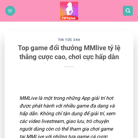
Bỏ
qua
nội
dung
TIN TỨC 24H
Top game đổi thưởng MMlive tỷ lệ
thắng cược cao, chơi cực hấp dẫn
MMLive là một trong những App giải trí hot
được phát hành với nhiều game đa dạng và
hấp dẫn. Không chỉ tận dụng để giải trí, xem
các video livestream, giao lưu, trò chuyện
người dùng còn có thể tham gia chơi game
tại MMLive với những tựa game cá cược