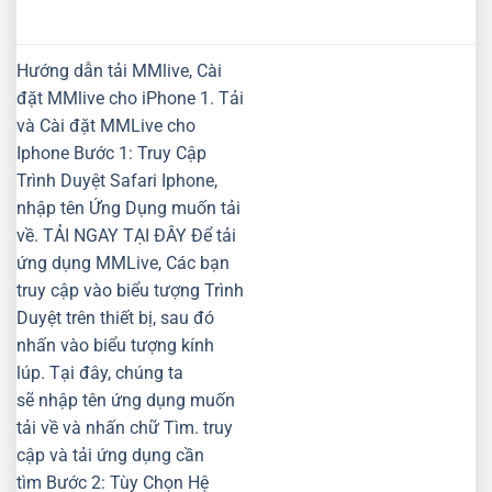
Hướng dẫn tải MMlive, Cài
đặt MMlive cho iPhone 1. Tải
và Cài đặt MMLive cho
Iphone Bước 1: Truy Cập
Trình Duyệt Safari Iphone,
nhập tên Ứng Dụng muốn tải
về. TẢI NGAY TẠI ĐÂY Để tải
ứng dụng MMLive, Các bạn
truy cập vào biểu tượng Trình
Duyệt trên thiết bị, sau đó
nhấn vào biểu tượng kính
lúp. Tại đây, chúng ta
sẽ nhập tên ứng dụng muốn
tải về và nhấn chữ Tìm. truy
cập và tải ứng dụng cần
tìm Bước 2: Tùy Chọn Hệ