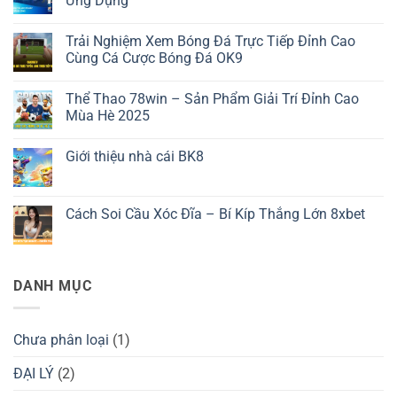
Ứng Dụng
Không
có
Trải Nghiệm Xem Bóng Đá Trực Tiếp Đỉnh Cao
bình
luận
Cùng Cá Cược Bóng Đá OK9
ở
Tải
Không
App
có
Thể Thao 78win – Sản Phẩm Giải Trí Đỉnh Cao
3389
bình
–
luận
Mùa Hè 2025
Tất
ở
Tần
Trải
Không
Tật
Nghiệm
có
Giới thiệu nhà cái BK8
Về
Xem
bình
Quy
Bóng
luận
Không
Trình
Đá
ở
có
Cài
Trực
Thể
bình
Đặt
Tiếp
Thao
luận
Cách Soi Cầu Xóc Đĩa – Bí Kíp Thắng Lớn 8xbet
Ứng
Đỉnh
78win
ở
Dụng
Cao
–
Giới
Không
Cùng
Sản
thiệu
có
Cá
Phẩm
nhà
bình
Cược
Giải
cái
luận
Bóng
Trí
BK8
ở
DANH MỤC
Đá
Đỉnh
Cách
OK9
Cao
Soi
Mùa
Cầu
Hè
Xóc
2025
Đĩa
Chưa phân loại
(1)
–
Bí
Kíp
ĐẠI LÝ
(2)
Thắng
Lớn