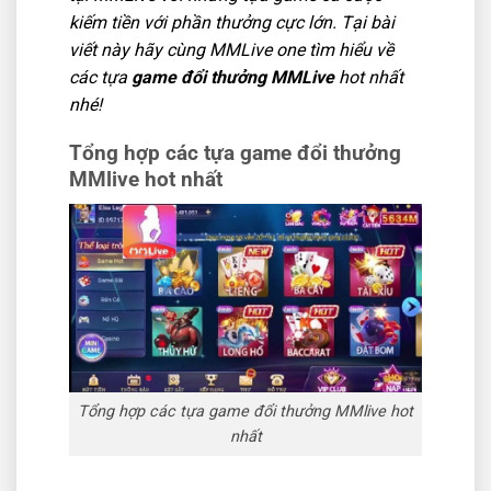
kiếm tiền với phần thưởng cực lớn. Tại bài
viết này hãy cùng MMLive one tìm hiểu về
các tựa
game đổi thưởng MMLive
hot nhất
nhé!
Tổng hợp các tựa game đổi thưởng
MMlive hot nhất
Tổng hợp các tựa game đổi thưởng MMlive hot
nhất