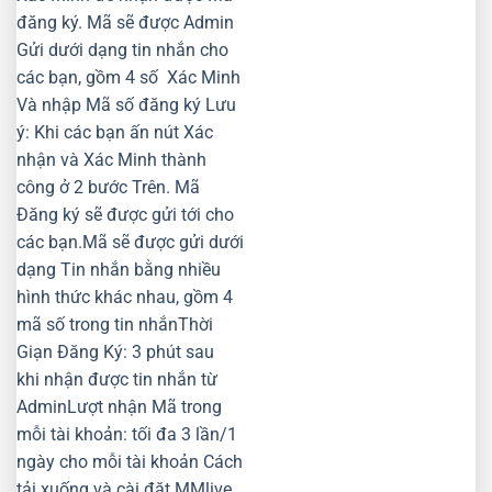
đăng ký. Mã sẽ được Admin
Gửi dưới dạng tin nhắn cho
các bạn, gồm 4 số Xác Minh
Và nhập Mã số đăng ký Lưu
ý: Khi các bạn ấn nút Xác
nhận và Xác Minh thành
công ở 2 bước Trên. Mã
Đăng ký sẽ được gửi tới cho
các bạn.Mã sẽ được gửi dưới
dạng Tin nhắn bằng nhiều
hình thức khác nhau, gồm 4
mã số trong tin nhắnThời
Giạn Đăng Ký: 3 phút sau
khi nhận được tin nhắn từ
AdminLượt nhận Mã trong
mỗi tài khoản: tối đa 3 lần/1
ngày cho mỗi tài khoản Cách
tải xuống và cài đặt MMlive