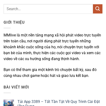
GIỚI THIỆU
MMlive là một nền tảng mạng xã hội phát video trực tuyến
trên toàn cầu, nơi người dùng phát trực tuyến những
khoảnh khắc cuộc sống của họ, nói chuyện trực tuyến với
bạn bè của mình, thực hiện các cuộc gọi video và xem các
video về các xu hướng sống đang thịnh hành.
Bạn có thể tham gia một kênh trò chuyện bất kỳ, sau đó
cùng nhau chơi game hoặc hát và giao lưu kết bạn.
BÀI VIẾT MỚI
Tải App 3389 – Tất Tần Tật Về Quy Trình Cài Đặt