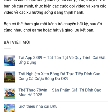
bạn bè của mình, thực hiện các cuộc gọi video và xem các
video về các xu hướng sống đang thịnh hành.
Bạn có thể tham gia một kênh trò chuyện bất kỳ, sau đó
cùng nhau chơi game hoặc hát và giao lưu kết bạn.
BÀI VIẾT MỚI
Tải App 3389 – Tất Tần Tật Về Quy Trình Cài Đặt
Ứng Dụng
Không
có
Trải Nghiệm Xem Bóng Đá Trực Tiếp Đỉnh Cao
bình
luận
Cùng Cá Cược Bóng Đá OK9
ở
Tải
Không
App
có
Thể Thao 78win – Sản Phẩm Giải Trí Đỉnh Cao
3389
bình
–
luận
Mùa Hè 2025
Tất
ở
Tần
Trải
Không
Tật
Nghiệm
có
Giới thiệu nhà cái BK8
Về
Xem
bình
Quy
Bóng
luận
Không