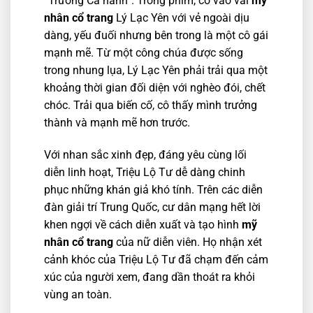
“Trường Ca hành”. Trong phim, cô vào vai
mỹ
nhân cổ trang
Lý Lạc Yên với vẻ ngoài dịu
dàng, yếu đuối nhưng bên trong là một cô gái
mạnh mẽ. Từ một công chúa được sống
trong nhung lụa, Lý Lạc Yên phải trải qua một
khoảng thời gian đối diện với nghèo đói, chết
chóc. Trải qua biến cố, cô thấy mình trưởng
thành và mạnh mẽ hơn trước.
Với nhan sắc xinh đẹp, đáng yêu cùng lối
diễn linh hoạt, Triệu Lộ Tư dễ dàng chinh
phục những khán giả khó tính. Trên các diễn
đàn giải trí Trung Quốc, cư dân mạng hết lời
khen ngợi về cách diễn xuất và tạo hình
mỹ
nhân cổ trang
của nữ diễn viên. Họ nhận xét
cảnh khóc của Triệu Lộ Tư đã chạm đến cảm
xúc của người xem, đang dần thoát ra khỏi
vùng an toàn.