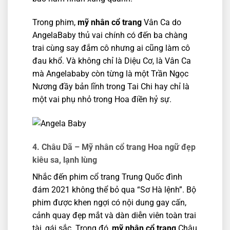
Trong phim,
mỹ nhân cổ trang
Vân Ca
do
AngelaBaby thủ vai chính
có đến ba chàng
trai cùng say đắm cô nhưng ai cũng làm cô
đau khổ. Và không chỉ là Diệu Cơ, là Vân Ca
mà Angelababy còn từng là một Trần Ngọc
Nương đầy bản lĩnh trong Tai Chi hay chỉ là
một vai phụ nhỏ trong Hoa điền hỷ sự.
4. Châu Dã –
Mỹ nhân cổ trang Hoa ngữ đẹp
kiêu sa, lạnh lùng
Nhắc đến phim cổ trang Trung Quốc đình
đám 2021 không thể bỏ qua “Sơ Hà lệnh”. Bộ
phim được khen ngợi có nội dung gay cấn,
cảnh quay đẹp mắt và dàn diễn viên toàn trai
tài, gái sắc. Trong đó,
mỹ nhân cổ trang
Châu