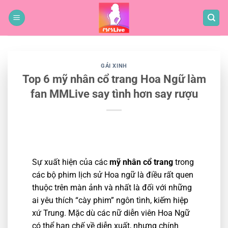
Bỏ
qua
nội
dung
GÁI XINH
Top 6 mỹ nhân cổ trang Hoa Ngữ làm
fan MMLive say tình hơn say rượu
Sự xuất hiện của các
mỹ nhân cổ trang
trong
các bộ phim lịch sử Hoa ngữ là điều rất quen
thuộc trên màn ảnh và nhất là đối với những
ai yêu thích “cày phim” ngôn tình, kiếm hiệp
xứ Trung. Mặc dù các nữ diễn viên Hoa Ngữ
có thể hạn chế về diễn xuất, nhưng chính