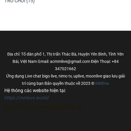
TRÒ CHƠI
(15)
Địa chỉ: Tổ dân phố 1, Thị trấn Thác Bà, Huyện Yên Bình, Tỉnh Yên
Bái, Việt Nam Gmail: acmmlive@gmail.com Điện Thoại: +84
347021662
Ứng dụng Live chat bigo live, nimo tv, uplive, moonlive giao lưu giải
trí cùng bạn Bản quyền thuộc về 2023 ©
MMlive
Hệ thông các website hiện tại:
https://mmlive.world/
Donated by:
yylive
PG88
UW99
RR88