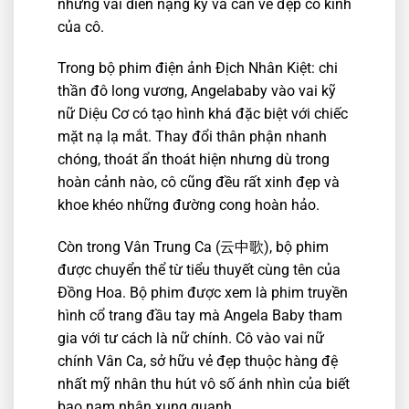
những vai diễn nặng ký và cần vẻ đẹp cổ kính
của cô.
Trong bộ phim điện ảnh Địch Nhân Kiệt: chi
thần đô long vương, Angelababy vào vai kỹ
nữ Diệu Cơ có tạo hình khá đặc biệt với chiếc
mặt nạ lạ mắt. Thay đổi thân phận nhanh
chóng, thoát ẩn thoát hiện nhưng dù trong
hoàn cảnh nào, cô cũng đều rất xinh đẹp và
khoe khéo những đường cong hoàn hảo.
Còn trong Vân Trung Ca (云中歌), bộ phim
được chuyển thể từ tiểu thuyết cùng tên của
Đồng Hoa. Bộ phim được xem là phim truyền
hình cổ trang đầu tay mà Angela Baby tham
gia với tư cách là nữ chính. Cô vào vai nữ
chính Vân Ca, sở hữu vẻ đẹp thuộc hàng đệ
nhất mỹ nhân thu hút vô số ánh nhìn của biết
bao nam nhân xung quanh.