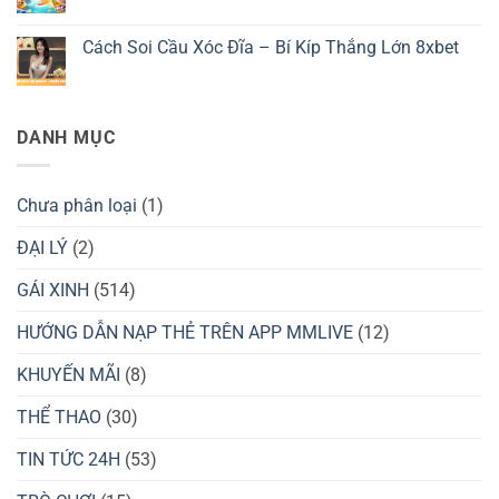
Trình
Đá
ở
có
Cài
Trực
Thể
bình
Đặt
Tiếp
Thao
luận
Cách Soi Cầu Xóc Đĩa – Bí Kíp Thắng Lớn 8xbet
Ứng
Đỉnh
78win
ở
Dụng
Cao
–
Giới
Không
Cùng
Sản
thiệu
có
Cá
Phẩm
nhà
bình
Cược
Giải
cái
luận
Bóng
Trí
BK8
ở
DANH MỤC
Đá
Đỉnh
Cách
OK9
Cao
Soi
Mùa
Cầu
Hè
Xóc
2025
Đĩa
Chưa phân loại
(1)
–
Bí
Kíp
ĐẠI LÝ
(2)
Thắng
Lớn
GÁI XINH
(514)
8xbet
HƯỚNG DẪN NẠP THẺ TRÊN APP MMLIVE
(12)
KHUYẾN MÃI
(8)
THỂ THAO
(30)
TIN TỨC 24H
(53)