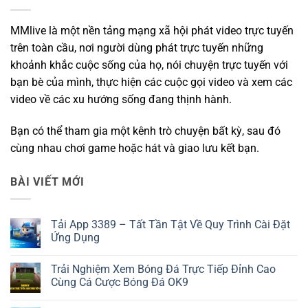
MMlive là một nền tảng mạng xã hội phát video trực tuyến
trên toàn cầu, nơi người dùng phát trực tuyến những
khoảnh khắc cuộc sống của họ, nói chuyện trực tuyến với
bạn bè của mình, thực hiện các cuộc gọi video và xem các
video về các xu hướng sống đang thịnh hành.
Bạn có thể tham gia một kênh trò chuyện bất kỳ, sau đó
cùng nhau chơi game hoặc hát và giao lưu kết bạn.
BÀI VIẾT MỚI
Tải App 3389 – Tất Tần Tật Về Quy Trình Cài Đặt
Ứng Dụng
Không
có
Trải Nghiệm Xem Bóng Đá Trực Tiếp Đỉnh Cao
bình
luận
Cùng Cá Cược Bóng Đá OK9
ở
Tải
Không
App
có