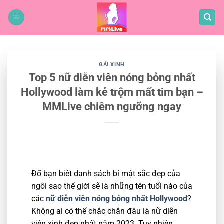
Bỏ
qua
nội
dung
GÁI XINH
Top 5 nữ diễn viên nóng bỏng nhất
Hollywood làm kẻ trộm mất tim bạn –
MMLive chiêm ngưỡng ngay
Đố bạn biết danh sách bí mật sắc đẹp của
ngôi sao thế giới sẽ là những tên tuổi nào của
các
nữ diễn viên nóng bỏng nhất Hollywood
?
Không ai có thể chắc chắn đâu là nữ diễn
viên xinh đẹp nhất năm 2023. Tuy nhiên,