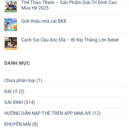
Thể Thao 78win – Sản Phẩm Giải Trí Đỉnh Cao
3389
bình
–
luận
Mùa Hè 2025
Tất
ở
Tần
Trải
Không
Tật
Nghiệm
có
Giới thiệu nhà cái BK8
Về
Xem
bình
Quy
Bóng
luận
Không
Trình
Đá
ở
có
Cài
Trực
Thể
bình
Đặt
Tiếp
Thao
luận
Cách Soi Cầu Xóc Đĩa – Bí Kíp Thắng Lớn 8xbet
Ứng
Đỉnh
78win
ở
Dụng
Cao
–
Giới
Không
Cùng
Sản
thiệu
có
Cá
Phẩm
nhà
bình
Cược
Giải
cái
luận
Bóng
Trí
BK8
ở
DANH MỤC
Đá
Đỉnh
Cách
OK9
Cao
Soi
Mùa
Cầu
Hè
Xóc
2025
Đĩa
Chưa phân loại
(1)
–
Bí
Kíp
ĐẠI LÝ
(2)
Thắng
Lớn
GÁI XINH
(514)
8xbet
HƯỚNG DẪN NẠP THẺ TRÊN APP MMLIVE
(12)
KHUYẾN MÃI
(8)