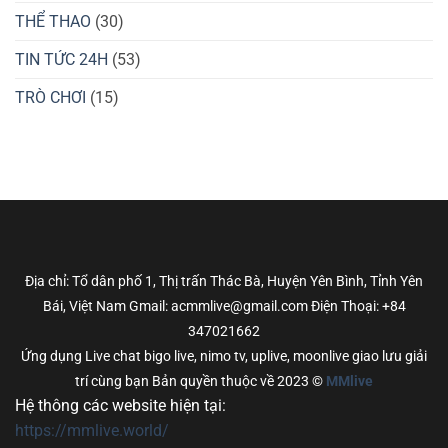
THỂ THAO
(30)
TIN TỨC 24H
(53)
TRÒ CHƠI
(15)
Địa chỉ: Tổ dân phố 1, Thị trấn Thác Bà, Huyện Yên Bình, Tỉnh Yên
Bái, Việt Nam Gmail: acmmlive@gmail.com Điện Thoại: +84
347021662
Ứng dụng Live chat bigo live, nimo tv, uplive, moonlive giao lưu giải
trí cùng bạn Bản quyền thuộc về 2023 ©
MMlive
Hệ thông các website hiện tại:
https://mmlive.world/