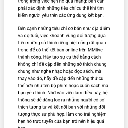
trọng trong việc hẹn hò qua mạng: bạn cần
phải xác định những tiêu chí cụ thể khi tìm
kiếm người yêu trên các ứng dụng kết bạn.
Bên cạnh những tiêu chí cơ bản như địa điểm
và độ tuổi, việc khoanh vùng đối tượng dựa
trên những sở thích riêng biệt cũng rất quan
trọng để có thể kết bạn online trên MMlive
thành công. Hãy tạo sự cụ thể bằng cách
không chỉ đề cập đến những sở thích chung
chung như nghe nhạc hoặc đọc sách, mà
thay vào đó, hãy đề cập đến những thứ cụ
thể hơn như tên bộ phim hoặc cuốn sách mà
bạn yêu thích. Nhờ vào việc làm điều này, hệ
thống sẽ dễ dàng lọc ra những người có sở
thích tương tự và kết nối bạn với những đối
tượng thực sự phù hợp, làm cho trải nghiệm
hẹn hò trực tuyến của bạn trở nên hiệu quả