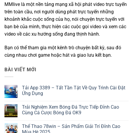
MMlive là một nền tảng mạng xã hội phát video trực tuyến
trên toàn cầu, nơi người dùng phát trực tuyến những
khoảnh khắc cuộc sống của họ, nói chuyện trực tuyến với
bạn bè của mình, thực hiện các cuộc gọi video và xem các
video về các xu hướng sống đang thịnh hành.
Bạn có thể tham gia một kênh trò chuyện bất kỳ, sau đó
cùng nhau chơi game hoặc hát và giao lưu kết bạn.
BÀI VIẾT MỚI
Tải App 3389 – Tất Tần Tật Về Quy Trình Cài Đặt
Ứng Dụng
Không
có
Trải Nghiệm Xem Bóng Đá Trực Tiếp Đỉnh Cao
bình
luận
Cùng Cá Cược Bóng Đá OK9
ở
Tải
Không
App
có
Thể Thao 78win – Sản Phẩm Giải Trí Đỉnh Cao
3389
bình
–
luận
Mùa Hè 2025