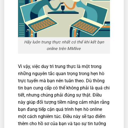
Hãy luôn trung thực nhất có thể khi kết bạn
online trên MMlive
Vì vậy, việc duy trì trung thực là một trong
những nguyên tắc quan trọng trong hẹn hò
trực tuyến mà bạn nên tuân theo. Dù thông
tin bạn cung cấp có thể không phải là quá chi
tiết, nhưng chúng phải đúng sự thật. Điều
này giúp đối tượng tiềm năng cảm nhận rằng
bạn đang tiếp cận quá trình hẹn hò online
một cách nghiêm túc. Điều này sẽ tạo điểm
thêm cho hồ sơ của bạn và tạo sự tin tưởng