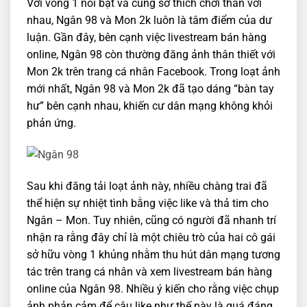
Với vòng 1 nổi bật và cùng sở thích chơi thân với
nhau, Ngân 98 và Mon 2k luôn là tâm điểm của dư
luận. Gần đây, bên cạnh việc livestream bán hàng
online, Ngân 98 còn thường đăng ảnh thân thiết với
Mon 2k trên trang cá nhân Facebook. Trong loạt ảnh
mới nhất, Ngân 98 và Mon 2k đã tạo dáng “bàn tay
hư” bên cạnh nhau, khiến cư dân mạng không khỏi
phản ứng.
Sau khi đăng tải loạt ảnh này, nhiều chàng trai đã
thể hiện sự nhiệt tình bằng việc like và thả tim cho
Ngân – Mon. Tuy nhiên, cũng có người đã nhanh trí
nhận ra rằng đây chỉ là một chiêu trò của hai cô gái
sở hữu vòng 1 khủng nhằm thu hút dân mạng tương
tác trên trang cá nhân và xem livestream bán hàng
online của Ngân 98. Nhiều ý kiến cho rằng việc chụp
ảnh phản cảm để câu like như thế này là quá đáng.