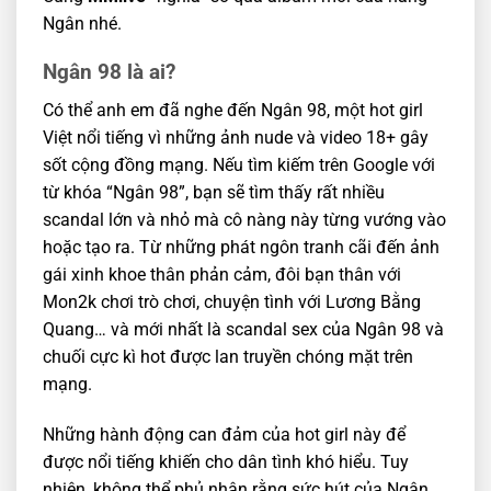
Ngân nhé.
Ngân 98 là ai?
Có thể anh em đã nghe đến Ngân 98, một hot girl
Việt nổi tiếng vì những ảnh nude và video 18+ gây
sốt cộng đồng mạng. Nếu tìm kiếm trên Google với
từ khóa “Ngân 98”, bạn sẽ tìm thấy rất nhiều
scandal lớn và nhỏ mà cô nàng này từng vướng vào
hoặc tạo ra. Từ những phát ngôn tranh cãi đến ảnh
gái xinh khoe thân phản cảm, đôi bạn thân với
Mon2k chơi trò chơi, chuyện tình với Lương Bằng
Quang… và mới nhất là scandal sex của Ngân 98 và
chuối cực kì hot được lan truyền chóng mặt trên
mạng.
Những hành động can đảm của hot girl này để
được nổi tiếng khiến cho dân tình khó hiểu. Tuy
nhiên, không thể phủ nhận rằng sức hút của Ngân