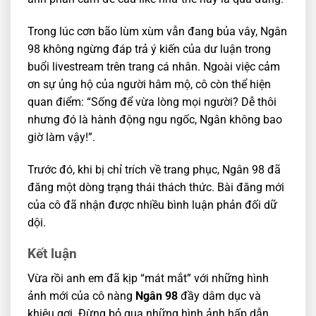
Trong lúc cơn bão lùm xùm vẫn đang bủa vây, Ngân
98 không ngừng đáp trả ý kiến của dư luận trong
buổi livestream trên trang cá nhân. Ngoài việc cảm
ơn sự ủng hộ của người hâm mộ, cô còn thể hiện
quan điểm: “Sống để vừa lòng mọi người? Dễ thôi
nhưng đó là hành động ngu ngốc, Ngân không bao
giờ làm vậy!”.
Trước đó, khi bị chỉ trích về trang phục, Ngân 98 đã
đăng một dòng trạng thái thách thức. Bài đăng mới
của cô đã nhận được nhiều bình luận phản đối dữ
dội.
Kết luận
Vừa rồi anh em đã kịp “mát mắt” với những hình
ảnh mới của cô nàng
Ngân 98
đầy dâm dục và
khiêu gợi. Đừng bỏ qua những hình ảnh hấp dẫn