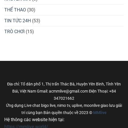
THỂ THAO
(30)
TIN TỨC 24H
(53)
TRÒ CHƠI
(15)
Địa chỉ: Tổ dân phố 1, Thị trấn Thác Bà, Huyện Yên Bình, Tỉnh Yên
Bái, Việt Nam Gmail: acmmlive@gmail.com Điện Thoại: +84
347021662
Ứng dụng Live chat bigo live, nimo tv, uplive, moonlive giao lưu giải
trí cùng bạn Bản quyền thuộc về 2023 ©
MMlive
Hệ thông các website hiện tại:
https://mmlive.world/