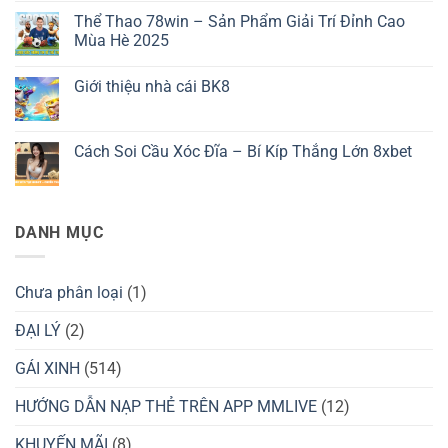
App
có
Thể Thao 78win – Sản Phẩm Giải Trí Đỉnh Cao
3389
bình
–
luận
Mùa Hè 2025
Tất
ở
Tần
Trải
Không
Tật
Nghiệm
có
Giới thiệu nhà cái BK8
Về
Xem
bình
Quy
Bóng
luận
Không
Trình
Đá
ở
có
Cài
Trực
Thể
bình
Đặt
Tiếp
Thao
luận
Cách Soi Cầu Xóc Đĩa – Bí Kíp Thắng Lớn 8xbet
Ứng
Đỉnh
78win
ở
Dụng
Cao
–
Giới
Không
Cùng
Sản
thiệu
có
Cá
Phẩm
nhà
bình
Cược
Giải
cái
luận
Bóng
Trí
BK8
ở
DANH MỤC
Đá
Đỉnh
Cách
OK9
Cao
Soi
Mùa
Cầu
Hè
Xóc
2025
Đĩa
Chưa phân loại
(1)
–
Bí
Kíp
ĐẠI LÝ
(2)
Thắng
Lớn
GÁI XINH
(514)
8xbet
HƯỚNG DẪN NẠP THẺ TRÊN APP MMLIVE
(12)
KHUYẾN MÃI
(8)