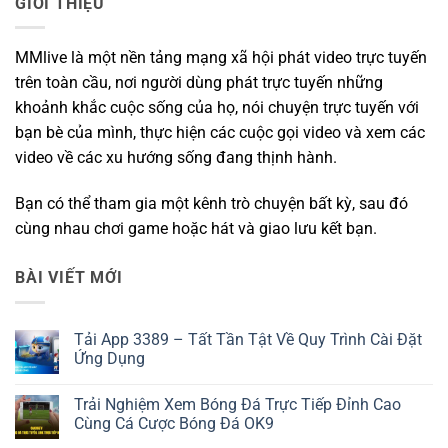
GIỚI THIỆU
MMlive là một nền tảng mạng xã hội phát video trực tuyến
trên toàn cầu, nơi người dùng phát trực tuyến những
khoảnh khắc cuộc sống của họ, nói chuyện trực tuyến với
bạn bè của mình, thực hiện các cuộc gọi video và xem các
video về các xu hướng sống đang thịnh hành.
Bạn có thể tham gia một kênh trò chuyện bất kỳ, sau đó
cùng nhau chơi game hoặc hát và giao lưu kết bạn.
BÀI VIẾT MỚI
Tải App 3389 – Tất Tần Tật Về Quy Trình Cài Đặt
Ứng Dụng
Không
có
Trải Nghiệm Xem Bóng Đá Trực Tiếp Đỉnh Cao
bình
luận
Cùng Cá Cược Bóng Đá OK9
ở
Tải
Không