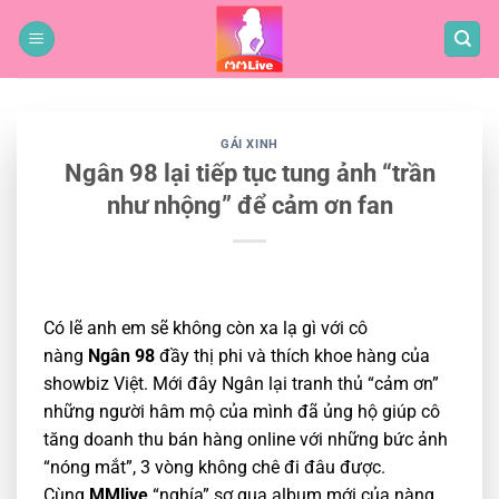
Bỏ
qua
nội
dung
GÁI XINH
Ngân 98 lại tiếp tục tung ảnh “trần
như nhộng” để cảm ơn fan
Có lẽ anh em sẽ không còn xa lạ gì với cô
nàng
Ngân 98
đầy thị phi và thích khoe hàng của
showbiz Việt. Mới đây Ngân lại tranh thủ “cảm ơn”
những người hâm mộ của mình đã ủng hộ giúp cô
tăng doanh thu bán hàng online với những bức ảnh
“nóng mắt”, 3 vòng không chê đi đâu được.
Cùng
MMlive
“nghía” sơ qua album mới của nàng