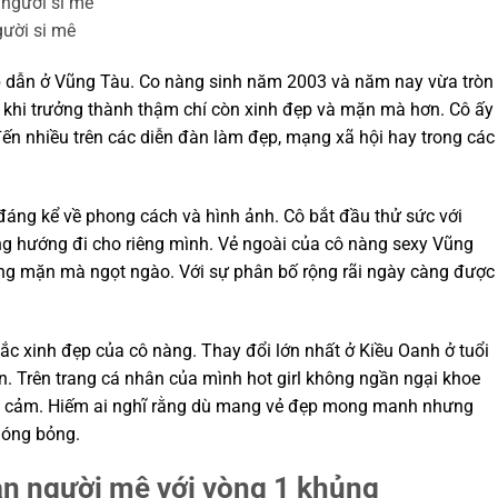
gười si mê
p dẫn ở Vũng Tàu. Co nàng sinh năm 2003 và năm nay vừa tròn
h khi trưởng thành thậm chí còn xinh đẹp và mặn mà hơn. Cô ấy
ến nhiều trên các diễn đàn làm đẹp, mạng xã hội hay trong các
 đáng kể về phong cách và hình ảnh. Cô bắt đầu thử sức với
g hướng đi cho riêng mình. Vẻ ngoài của cô nàng sexy Vũng
àng mặn mà ngọt ngào. Với sự phân bố rộng rãi ngày càng được
ắc xinh đẹp của cô nàng. Thay đổi lớn nhất ở Kiều Oanh ở tuổi
n. Trên trang cá nhân của mình hot girl không ngần ngại khoe
ợi cảm. Hiếm ai nghĩ rằng dù mang vẻ đẹp mong manh nhưng
nóng bỏng.
ạn người mê với vòng 1 khủng