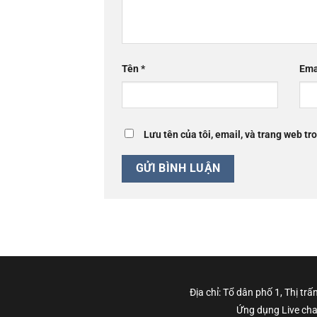
Tên
*
Ema
Lưu tên của tôi, email, và trang web tro
Địa chỉ: Tổ dân phố 1, Thị t
Ứng dụng Live chat