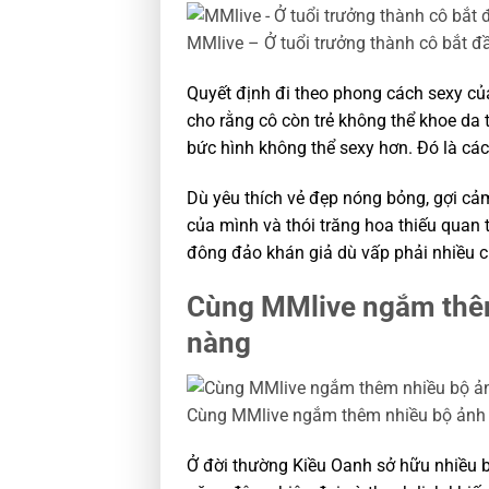
MMlive – Ở tuổi trưởng thành cô bắt đ
Quyết định đi theo phong cách sexy của
cho rằng cô còn trẻ không thể khoe da
bức hình không thể sexy hơn. Đó là cá
Dù yêu thích vẻ đẹp nóng bỏng, gợi cả
của mình và thói trăng hoa thiếu quan
đông đảo khán giả dù vấp phải nhiều ch
Cùng MMlive ngắm thêm
nàng
Cùng MMlive ngắm thêm nhiều bộ ảnh đ
Ở đời thường Kiều Oanh sở hữu nhiều bứ