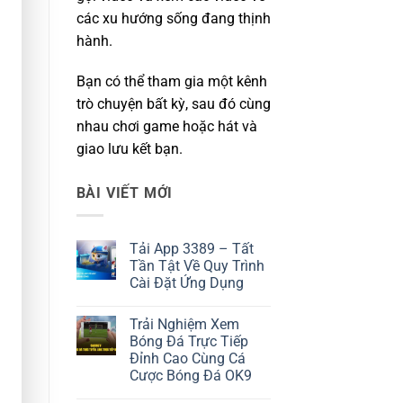
các xu hướng sống đang thịnh
hành.
Bạn có thể tham gia một kênh
trò chuyện bất kỳ, sau đó cùng
nhau chơi game hoặc hát và
giao lưu kết bạn.
BÀI VIẾT MỚI
Tải App 3389 – Tất
Tần Tật Về Quy Trình
Cài Đặt Ứng Dụng
Không
có
Trải Nghiệm Xem
bình
luận
Bóng Đá Trực Tiếp
ở
Đỉnh Cao Cùng Cá
Tải
App
Cược Bóng Đá OK9
3389
–
Không