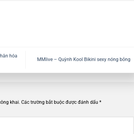
thân hóa
MMlive – Quỳnh Kool Bikini sexy nóng bỏng
công khai.
Các trường bắt buộc được đánh dấu
*