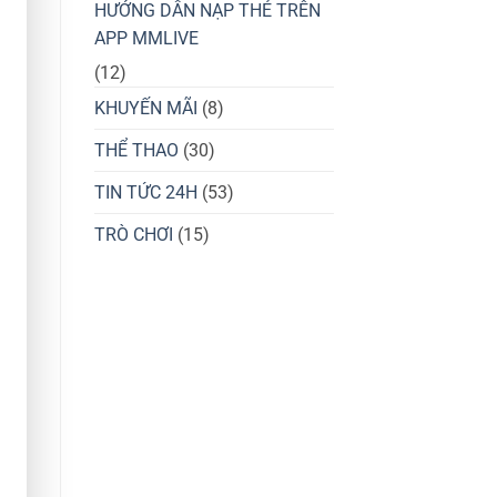
HƯỚNG DẪN NẠP THẺ TRÊN
APP MMLIVE
(12)
KHUYẾN MÃI
(8)
THỂ THAO
(30)
TIN TỨC 24H
(53)
TRÒ CHƠI
(15)