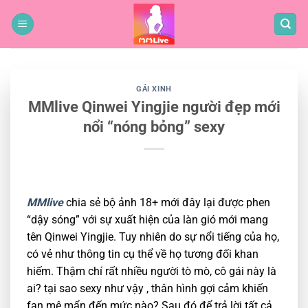
Bỏ
qua
nội
dung
GÁI XINH
MMlive Qinwei Yingjie người đẹp mới
nổi “nóng bỏng” sexy
MMlive
chia sẻ bộ ảnh 18+ mới đây lại được phen
“dậy sóng” với sự xuất hiện của làn gió mới mang
tên Qinwei Yingjie. Tuy nhiên do sự nổi tiếng của họ,
có vẻ như thông tin cụ thể về họ tương đối khan
hiếm. Thậm chí rất nhiều người tò mò, cô gái này là
ai? tại sao sexy như vậy , thân hình gợi cảm khiến
fan mê mẩn đến mức nào? Sau đó để trả lời tất cả