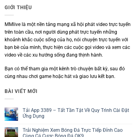
GIỚI THIỆU
MMlive là một nền tảng mạng xã hội phát video trực tuyến
trên toàn cầu, nơi người dùng phát trực tuyến những
khoảnh khắc cuộc sống của họ, nói chuyện trực tuyến với
bạn bè của mình, thực hiện các cuộc gọi video và xem các
video về các xu hướng sống đang thịnh hành.
Bạn có thể tham gia một kênh trò chuyện bất kỳ, sau đó
cùng nhau chơi game hoặc hát và giao lưu kết bạn.
BÀI VIẾT MỚI
Tải App 3389 – Tất Tần Tật Về Quy Trình Cài Đặt
Ứng Dụng
Không
có
Trải Nghiệm Xem Bóng Đá Trực Tiếp Đỉnh Cao
bình
luận
Cùng Cá Cược Bóng Đá OK9