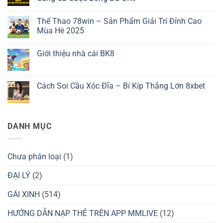
ở
Tải
Không
App
có
Thể Thao 78win – Sản Phẩm Giải Trí Đỉnh Cao
3389
bình
–
luận
Mùa Hè 2025
Tất
ở
Tần
Trải
Không
Tật
Nghiệm
có
Giới thiệu nhà cái BK8
Về
Xem
bình
Quy
Bóng
luận
Không
Trình
Đá
ở
có
Cài
Trực
Thể
bình
Đặt
Tiếp
Thao
luận
Cách Soi Cầu Xóc Đĩa – Bí Kíp Thắng Lớn 8xbet
Ứng
Đỉnh
78win
ở
Dụng
Cao
–
Giới
Không
Cùng
Sản
thiệu
có
Cá
Phẩm
nhà
bình
Cược
Giải
cái
luận
Bóng
Trí
BK8
ở
DANH MỤC
Đá
Đỉnh
Cách
OK9
Cao
Soi
Mùa
Cầu
Hè
Xóc
2025
Đĩa
Chưa phân loại
(1)
–
Bí
Kíp
ĐẠI LÝ
(2)
Thắng
Lớn
GÁI XINH
(514)
8xbet
HƯỚNG DẪN NẠP THẺ TRÊN APP MMLIVE
(12)