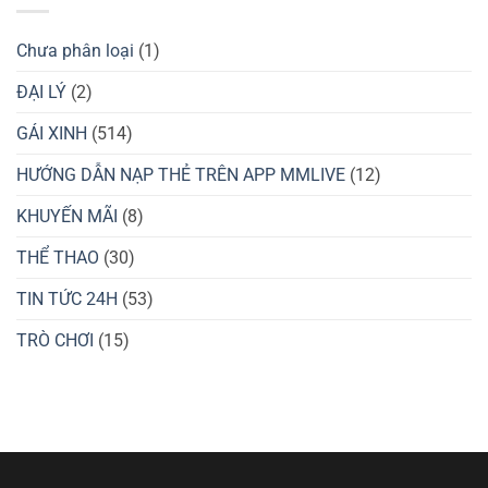
Soi
Mùa
Cầu
Hè
Xóc
2025
Đĩa
Chưa phân loại
(1)
–
Bí
Kíp
ĐẠI LÝ
(2)
Thắng
Lớn
GÁI XINH
(514)
8xbet
HƯỚNG DẪN NẠP THẺ TRÊN APP MMLIVE
(12)
KHUYẾN MÃI
(8)
THỂ THAO
(30)
TIN TỨC 24H
(53)
TRÒ CHƠI
(15)