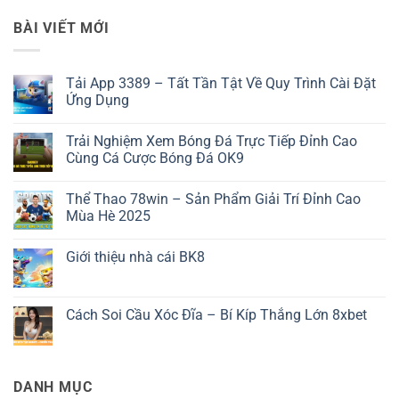
BÀI VIẾT MỚI
Tải App 3389 – Tất Tần Tật Về Quy Trình Cài Đặt
Ứng Dụng
Không
có
Trải Nghiệm Xem Bóng Đá Trực Tiếp Đỉnh Cao
bình
luận
Cùng Cá Cược Bóng Đá OK9
ở
Tải
Không
App
có
Thể Thao 78win – Sản Phẩm Giải Trí Đỉnh Cao
3389
bình
–
luận
Mùa Hè 2025
Tất
ở
Tần
Trải
Không
Tật
Nghiệm
có
Giới thiệu nhà cái BK8
Về
Xem
bình
Quy
Bóng
luận
Không
Trình
Đá
ở
có
Cài
Trực
Thể
bình
Đặt
Tiếp
Thao
luận
Cách Soi Cầu Xóc Đĩa – Bí Kíp Thắng Lớn 8xbet
Ứng
Đỉnh
78win
ở
Dụng
Cao
–
Giới
Không
Cùng
Sản
thiệu
có
Cá
Phẩm
nhà
bình
Cược
Giải
cái
luận
Bóng
Trí
BK8
ở
DANH MỤC
Đá
Đỉnh
Cách
OK9
Cao