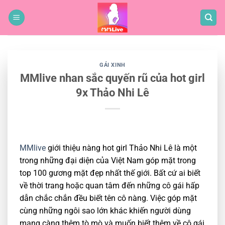
Bỏ
qua
nội
dung
GÁI XINH
MMlive nhan sắc quyến rũ của hot girl
9x Thảo Nhi Lê
MMlive
giới thiệu nàng hot girl Thảo Nhi Lê là một
trong những đại diện của Việt Nam góp mặt trong
top 100 gương mặt đẹp nhất thế giới. Bất cứ ai biết
về thời trang hoặc quan tâm đến những cô gái hấp
dẫn chắc chắn đều biết tên cô nàng. Việc góp mặt
cùng những ngôi sao lớn khác khiến người dùng
mạng càng thêm tò mò và muốn biết thêm về cô gái