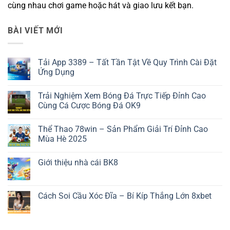
cùng nhau chơi game hoặc hát và giao lưu kết bạn.
BÀI VIẾT MỚI
Tải App 3389 – Tất Tần Tật Về Quy Trình Cài Đặt
Ứng Dụng
Không
có
Trải Nghiệm Xem Bóng Đá Trực Tiếp Đỉnh Cao
bình
luận
Cùng Cá Cược Bóng Đá OK9
ở
Tải
Không
App
có
Thể Thao 78win – Sản Phẩm Giải Trí Đỉnh Cao
3389
bình
–
luận
Mùa Hè 2025
Tất
ở
Tần
Trải
Không
Tật
Nghiệm
có
Giới thiệu nhà cái BK8
Về
Xem
bình
Quy
Bóng
luận
Không
Trình
Đá
ở
có
Cài
Trực
Thể
bình
Đặt
Tiếp
Thao
luận
Cách Soi Cầu Xóc Đĩa – Bí Kíp Thắng Lớn 8xbet
Ứng
Đỉnh
78win
ở
Dụng
Cao
–
Giới
Không
Cùng
Sản
thiệu
có
Cá
Phẩm
nhà
bình
Cược
Giải
cái
luận
Bóng
Trí