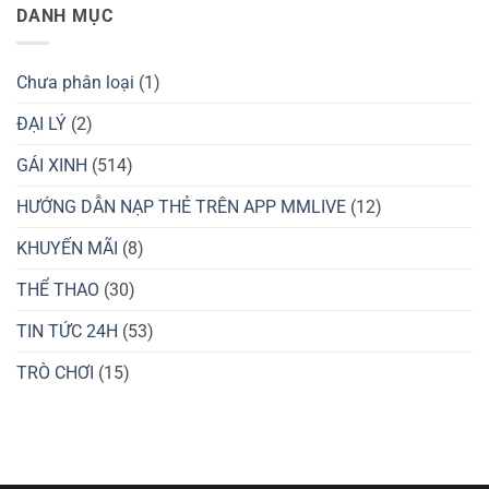
BK8
ở
DANH MỤC
Đá
Đỉnh
Cách
OK9
Cao
Soi
Mùa
Cầu
Hè
Xóc
2025
Đĩa
Chưa phân loại
(1)
–
Bí
Kíp
ĐẠI LÝ
(2)
Thắng
Lớn
GÁI XINH
(514)
8xbet
HƯỚNG DẪN NẠP THẺ TRÊN APP MMLIVE
(12)
KHUYẾN MÃI
(8)
THỂ THAO
(30)
TIN TỨC 24H
(53)
TRÒ CHƠI
(15)