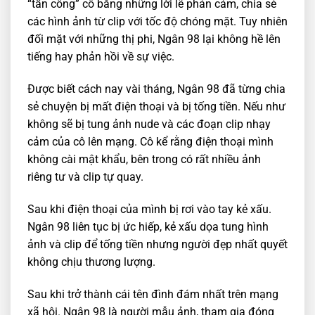
“tấn công” cô bằng những lời lẽ phản cảm, chia sẻ
các hình ảnh từ clip với tốc độ chóng mặt. Tuy nhiên
đối mặt với những thị phi, Ngân 98 lại không hề lên
tiếng hay phản hồi về sự việc.
Được biết cách nay vài tháng, Ngân 98 đã từng chia
sẻ chuyện bị mất điện thoại và bị tống tiền. Nếu như
không sẽ bị tung ảnh nude và các đoạn clip nhạy
cảm của cô lên mạng. Cô kể rằng điện thoại mình
không cài mật khẩu, bên trong có rất nhiều ảnh
riêng tư và clip tự quay.
Sau khi điện thoại của mình bị rơi vào tay kẻ xấu.
Ngân 98 liên tục bị ức hiếp, kẻ xấu dọa tung hình
ảnh và clip để tống tiền nhưng người đẹp nhất quyết
không chịu thương lượng.
Sau khi trở thành cái tên đình đám nhất trên mạng
xã hội. Ngân 98 là người mẫu ảnh, tham gia đóng