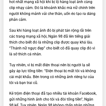
hot nhất mạng xã hội khi bị lộ hàng loạt ảnh cùng
clip nhạy cảm. Đó là khoảnh khắc mà nữ chính trên
người không mảnh vải che thân, uốn éo tạo ra dáng
phản cảm.
Sau khi hàng loạt ảnh đó bị phát tán rộng rãi trên
các trang mạng xã hội, Ngân 98 đã lên tiếng giải
thích cho biết đó là những clip được quay khá lâu.
“Thánh nữ ngực đẹp” cho biết cô đã quay clip đó vì
là sở thích cá nhân.
Tuy nhiên, vì bị mất điện thoại nên bị người lạ sẽ
gây áp lực tống tiền: “Điện thoại bị mất tôi và không
cài mật khẩu. Bên trong có những ảnh riêng tư của
tôi và bạn trai cũ.
Kẻ trộm điện thoại đã tạo nhiều tài khoản Facebook,
gửi những hình ảnh cho tôi và đòi tống tiền”, Ngân
98 kể. Tuy nhiên, Ngân 98 không chấp nhận những