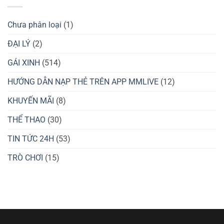
Soi
Mùa
Cầu
Hè
Xóc
2025
Đĩa
Chưa phân loại
(1)
–
Bí
Kíp
ĐẠI LÝ
(2)
Thắng
Lớn
GÁI XINH
(514)
8xbet
HƯỚNG DẪN NẠP THẺ TRÊN APP MMLIVE
(12)
KHUYẾN MÃI
(8)
THỂ THAO
(30)
TIN TỨC 24H
(53)
TRÒ CHƠI
(15)