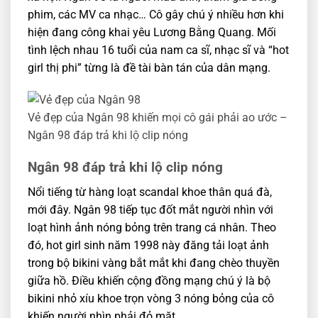
phim, các MV ca nhạc… Cô gây chú ý nhiều hơn khi
hiện đang công khai yêu Lương Bằng Quang. Mối
tình lệch nhau 16 tuổi của nam ca sĩ, nhạc sĩ và “hot
girl thị phi” từng là đề tài bàn tán của dân mạng.
Vẻ đẹp của Ngân 98 khiến mọi cô gái phải ao ước –
Ngân 98 đáp trả khi lộ clip nóng
Ngân 98 đáp trả khi lộ clip nóng
Nổi tiếng từ hàng loạt scandal khoe thân quá đà,
mới đây. Ngân 98 tiếp tục đốt mắt người nhìn với
loạt hình ảnh nóng bỏng trên trang cá nhân. Theo
đó, hot girl sinh năm 1998 này đăng tải loạt ảnh
trong bộ bikini vàng bắt mắt khi đang chèo thuyền
giữa hồ. Điều khiến cộng đồng mạng chú ý là bộ
bikini nhỏ xíu khoe trọn vòng 3 nóng bỏng của cô
khiến người nhìn phải đỏ mặt.