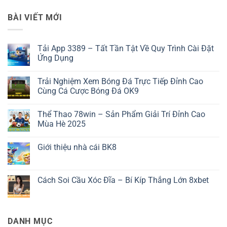
BÀI VIẾT MỚI
Tải App 3389 – Tất Tần Tật Về Quy Trình Cài Đặt
Ứng Dụng
Không
có
Trải Nghiệm Xem Bóng Đá Trực Tiếp Đỉnh Cao
bình
luận
Cùng Cá Cược Bóng Đá OK9
ở
Tải
Không
App
có
Thể Thao 78win – Sản Phẩm Giải Trí Đỉnh Cao
3389
bình
–
luận
Mùa Hè 2025
Tất
ở
Tần
Trải
Không
Tật
Nghiệm
có
Giới thiệu nhà cái BK8
Về
Xem
bình
Quy
Bóng
luận
Không
Trình
Đá
ở
có
Cài
Trực
Thể
bình
Đặt
Tiếp
Thao
luận
Cách Soi Cầu Xóc Đĩa – Bí Kíp Thắng Lớn 8xbet
Ứng
Đỉnh
78win
ở
Dụng
Cao
–
Giới
Không
Cùng
Sản
thiệu
có
Cá
Phẩm
nhà
bình
Cược
Giải
cái
luận
Bóng
Trí
BK8
ở
DANH MỤC
Đá
Đỉnh
Cách
OK9
Cao