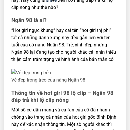
này. Hãy cùng
M
Mli
v
e
xem cô nàng đáp trả khi lộ
clip nóng như thế nào?
Ngân 98 là ai?
“Hot girl ngực khủng” hay cái tên “hot girl thị phi”…
tất cả những danh xưng này đều gắn liền với tên
tuổi của cô nàng Ngân 98. Trẻ, xinh đẹp nhưng
Ngân 98 lại đang tạo cho người khác cái nhìn thiếu
thiện cảm trầm trọng về hình ảnh của bản thân cô.
Vẻ đẹp trong trẻo của nàng Ngân 98
Thông tin về hot girl 98 lộ clip – Ngân 98
đáp trả khi lộ clip nóng
Một số cư dân mạng và cả fan của cô đã nhanh
chóng vào trang cá nhân của hot girl gốc Bình Định
này để xác nhận thông tin. Một số người khác thì