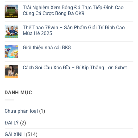
có
Trải Nghiệm Xem Bóng Đá Trực Tiếp Đỉnh Cao
bình
luận
Cùng Cá Cược Bóng Đá OK9
ở
Tải
Không
App
có
Thể Thao 78win – Sản Phẩm Giải Trí Đỉnh Cao
3389
bình
–
luận
Mùa Hè 2025
Tất
ở
Tần
Trải
Không
Tật
Nghiệm
có
Giới thiệu nhà cái BK8
Về
Xem
bình
Quy
Bóng
luận
Không
Trình
Đá
ở
có
Cài
Trực
Thể
bình
Đặt
Tiếp
Thao
luận
Cách Soi Cầu Xóc Đĩa – Bí Kíp Thắng Lớn 8xbet
Ứng
Đỉnh
78win
ở
Dụng
Cao
–
Giới
Không
Cùng
Sản
thiệu
có
Cá
Phẩm
nhà
bình
Cược
Giải
cái
luận
Bóng
Trí
BK8
ở
DANH MỤC
Đá
Đỉnh
Cách
OK9
Cao
Soi
Mùa
Cầu
Hè
Xóc
2025
Đĩa
Chưa phân loại
(1)
–
Bí
Kíp
ĐẠI LÝ
(2)
Thắng
Lớn
GÁI XINH
(514)
8xbet