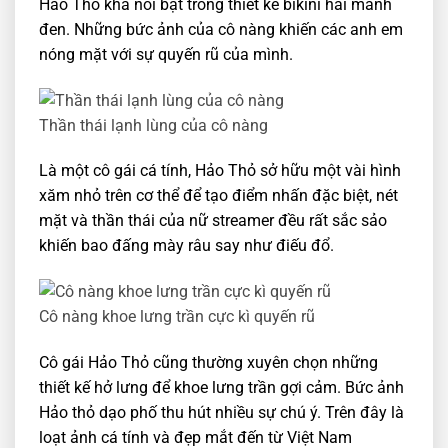
Hảo Thỏ khá nổi bật trong thiết kế bikini hai mảnh
đen. Những bức ảnh của cô nàng khiến các anh em
nóng mặt với sự quyến rũ của mình.
Thần thái lạnh lùng của cô nàng
Là một cô gái cá tính, Hảo Thỏ sở hữu một vài hình
xăm nhỏ trên cơ thể để tạo điểm nhấn đặc biệt, nét
mặt và thần thái của nữ streamer đều rất sắc sảo
khiến bao đấng mày râu say như điếu đổ.
Cô nàng khoe lưng trần cực kì quyến rũ
Cô gái Hảo Thỏ cũng thường xuyên chọn những
thiết kế hở lưng để khoe lưng trần gợi cảm. Bức ảnh
Hảo thỏ dạo phố thu hút nhiều sự chú ý. Trên đây là
loạt ảnh cá tính và đẹp mắt đến từ Việt Nam