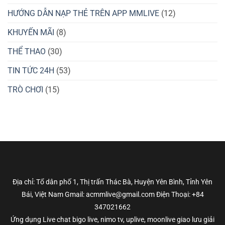
HƯỚNG DẪN NẠP THẺ TRÊN APP MMLIVE
(12)
KHUYẾN MÃI
(8)
THỂ THAO
(30)
TIN TỨC 24H
(53)
TRÒ CHƠI
(15)
Địa chỉ: Tổ dân phố 1, Thị trấn Thác Bà, Huyện Yên Bình, Tỉnh Yên
Bái, Việt Nam Gmail: acmmlive@gmail.com Điện Thoại: +84
347021662
Ứng dụng Live chat bigo live, nimo tv, uplive, moonlive giao lưu giải