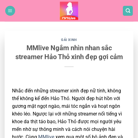
Bỏ
qua
nội
dung
GÁI XINH
MMlive Ngắm nhìn nhan sắc
streamer Hảo Thỏ xinh đẹp gợi cảm
Nhắc đến những streamer xinh đẹp nữ tính, không
thể không kể đến Hảo Thỏ. Người đẹp hút hồn với
gương mặt ngọt ngào, mái tóc ngắn và hoạt ngôn
khéo léo. Ngược lại với những streamer nổi tiếng vì
khoe da thịt táo bạo, Hảo Thỏ được mọi người yêu
mến nhờ sự thông minh và cách nói chuyện hài
hước. Cùng
MMlive
xem qua một số bộ ảnh đẹp và