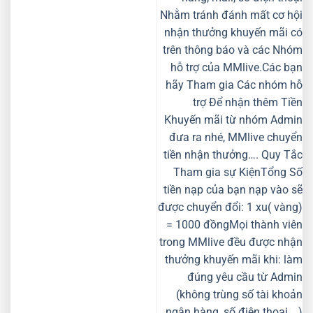
Nhằm tránh đánh mất cơ hội
nhận thưởng khuyến mãi có
trên thông báo và các Nhóm
hỗ trợ của MMlive.Các bạn
hãy Tham gia Các nhóm hỗ
trợ Để nhận thêm Tiền
Khuyến mãi từ nhóm Admin
đưa ra nhé, MMlive chuyển
tiền nhận thưởng…. Quy Tắc
Tham gia sự KiệnTổng Số
tiền nạp của bạn nạp vào sẽ
được chuyển đổi: 1 xu( vàng)
= 1000 đồngMọi thành viên
trong MMlive đều được nhận
thưởng khuyến mãi khi: làm
đúng yêu cầu từ Admin
(không trùng số tài khoản
ngân hàng, số điện thoại….)