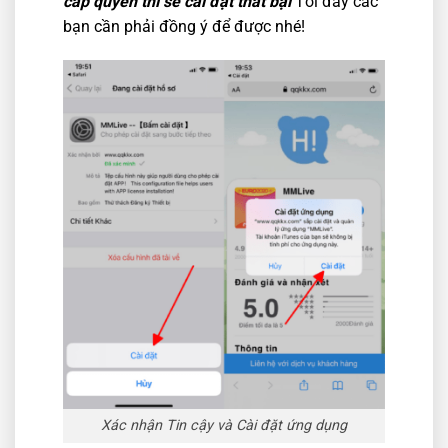
cấp quyền thì sẽ cài đặt thất bại
Tới đây các
bạn cần phải đồng ý để được nhé!
Xác nhận Tin cậy và Cài đặt ứng dụng