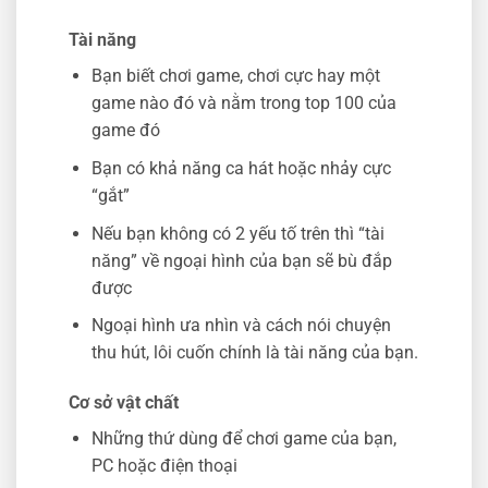
Tài năng
Bạn biết chơi game, chơi cực hay một
game nào đó và nằm trong top 100 của
game đó
Bạn có khả năng ca hát hoặc nhảy cực
“gắt”
Nếu bạn không có 2 yếu tố trên thì “tài
năng” về ngoại hình của bạn sẽ bù đắp
được
Ngoại hình ưa nhìn và cách nói chuyện
thu hút, lôi cuốn chính là tài năng của bạn.
Cơ sở vật chất
Những thứ dùng để chơi game của bạn,
PC hoặc điện thoại