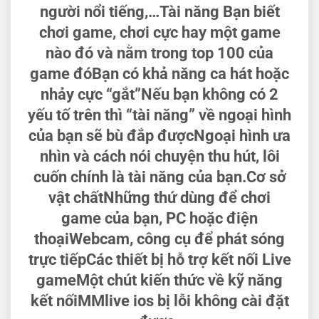
người nổi tiếng,…Tài năng Bạn biết
chơi game, chơi cực hay một game
nào đó và nằm trong top 100 của
game đóBạn có khả năng ca hát hoặc
nhảy cực “gắt”Nếu bạn không có 2
yếu tố trên thì “tài năng” về ngoại hình
của bạn sẽ bù đắp đượcNgoại hình ưa
nhìn và cách nói chuyện thu hút, lôi
cuốn chính là tài năng của bạn.Cơ sở
vật chấtNhững thứ dùng để chơi
game của bạn, PC hoặc điện
thoạiWebcam, công cụ để phát sóng
trực tiếpCác thiết bị hỗ trợ kết nối Live
gameMột chút kiến thức về kỹ năng
kết nốiMMlive ios bị lỗi không cài đặt