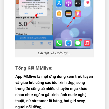
Cài đặt Và Chờ Đợi ….
Tổng Kết MMlive:
App MMlive là một ứng dụng xem trực tuyến
và giao lưu cùng các idol xinh đẹp, song
trong đó cũng có nhiều chuyên mục khác
nhau như: ngắm gái xinh, ảnh nude nghệ
thuật, nữ streamer lộ hàng, hot girl sexy,
người nổi tiếng,…