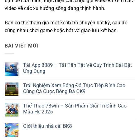
bạn bè của mình, thực hiện các cuộc gọi video và xem các
video về các xu hướng sống đang thịnh hành.
Bạn có thể tham gia một kênh trò chuyện bất kỳ, sau đó
cùng nhau chơi game hoặc hát và giao lưu kết bạn.
BÀI VIẾT MỚI
Tải App 3389 – Tất Tần Tật Về Quy Trình Cài Đặt
Ứng Dụng
Không
có
Trải Nghiệm Xem Bóng Đá Trực Tiếp Đỉnh Cao
bình
luận
Cùng Cá Cược Bóng Đá OK9
ở
Tải
Không
App
có
Thể Thao 78win – Sản Phẩm Giải Trí Đỉnh Cao
3389
bình
–
luận
Mùa Hè 2025
Tất
ở
Tần
Trải
Không
Tật
Nghiệm
có
Giới thiệu nhà cái BK8
Về
Xem
bình
Quy
Bóng
luận
Không
Trình
Đá
ở
có
Cài
Trực
Thể