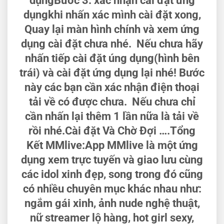
dụngkhi nhấn xác mình cài đặt xong,
Quay lại màn hình chính và xem ứng
dụng cài đặt chưa nhé. Nếu chưa hãy
nhấn tiếp cài đặt úng dụng(hình bên
trái) và cài đặt ứng dụng lại nhé! Bước
này các bạn cần xác nhận điện thoại
tải về có được chưa. Nếu chưa chỉ
cần nhấn lại thêm 1 lần nữa là tải về
rồi nhé.Cài đặt Và Chờ Đợi ….Tổng
Kết MMlive:App MMlive là một ứng
dụng xem trực tuyến và giao lưu cùng
các idol xinh đẹp, song trong đó cũng
có nhiều chuyên mục khác nhau như:
ngắm gái xinh, ảnh nude nghệ thuật,
nữ streamer lộ hàng, hot girl sexy,