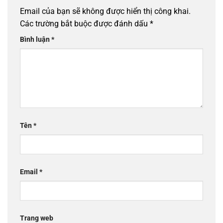
Email của bạn sẽ không được hiển thị công khai.
Các trường bắt buộc được đánh dấu
*
Bình luận
*
Tên
*
Email
*
Trang web