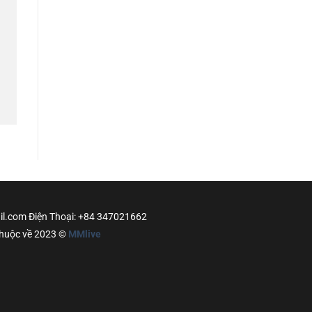
ail.com Điện Thoại: +84 347021662
n thuộc về 2023 ©
MMlive