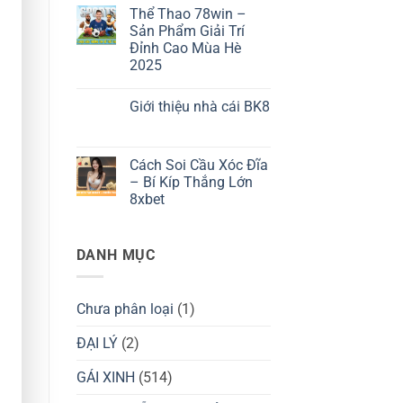
Tất
có
Thể Thao 78win –
Tần
bình
Tật
luận
Sản Phẩm Giải Trí
ở
Về
Đỉnh Cao Mùa Hè
Trải
Quy
Nghiệm
Trình
2025
Xem
Cài
Bóng
Không
Đặt
Đá
có
Ứng
Giới thiệu nhà cái BK8
Trực
bình
Dụng
Tiếp
luận
Không
ở
Đỉnh
có
Thể
Cao
bình
Thao
Cùng
luận
Cách Soi Cầu Xóc Đĩa
78win
Cá
ở
–
Cược
– Bí Kíp Thắng Lớn
Giới
Sản
Bóng
thiệu
8xbet
Phẩm
Đá
nhà
Giải
OK9
cái
Không
Trí
BK8
có
Đỉnh
bình
Cao
DANH MỤC
luận
Mùa
ở
Hè
Cách
2025
Soi
Cầu
Chưa phân loại
(1)
Xóc
Đĩa
–
ĐẠI LÝ
(2)
Bí
Kíp
Thắng
GÁI XINH
(514)
Lớn
8xbet