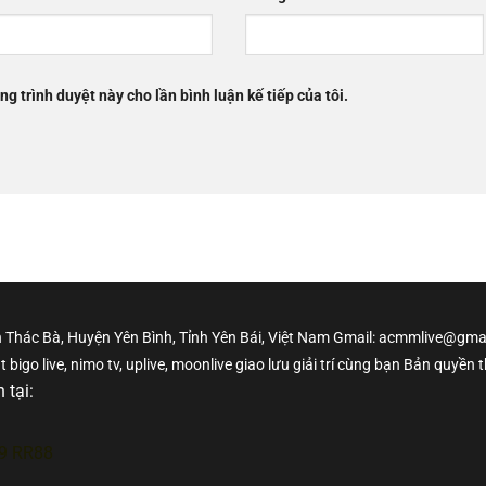
ng trình duyệt này cho lần bình luận kế tiếp của tôi.
rấn Thác Bà, Huyện Yên Bình, Tỉnh Yên Bái, Việt Nam Gmail: acmmlive@gm
 bigo live, nimo tv, uplive, moonlive giao lưu giải trí cùng bạn Bản quyề
 tại:
9
RR88