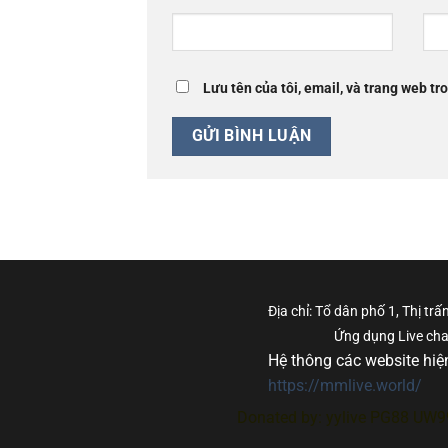
Lưu tên của tôi, email, và trang web tro
Địa chỉ: Tổ dân phố 1, Thị t
Ứng dụng Live chat
Hệ thông các website hiện
https://mmlive.world/
Donated by:
yylive
PG88
UW9