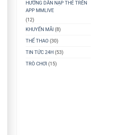
HƯỚNG DẪN NẠP THẺ TRÊN
APP MMLIVE
(12)
KHUYẾN MÃI
(8)
THỂ THAO
(30)
TIN TỨC 24H
(53)
TRÒ CHƠI
(15)