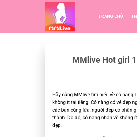
Bỏ
qua
TRANG CHỦ
TH
nội
dung
MMlive Hot girl 
Hãy cùng MMlive tìm hiểu về cô nàng L
không ít tai tiếng. Cô nàng có vẻ đẹp ng
các bạn cùng lứa, người đẹp có phần g
thành. Do đó, cô nàng nhận về không ít 
đẹp.