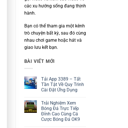
các xu hướng sống đang thịnh
hành.
Bạn có thể tham gia một kênh
trò chuyện bất kỳ, sau đó cùng
nhau chơi game hoặc hát và
giao lưu kết bạn.
BÀI VIẾT MỚI
Tải App 3389 – Tất
Tần Tật Về Quy Trình
Cài Đặt Ứng Dụng
Không
có
Trải Nghiệm Xem
bình
luận
Bóng Đá Trực Tiếp
ở
Đỉnh Cao Cùng Cá
Tải
App
Cược Bóng Đá OK9
3389
–
Không