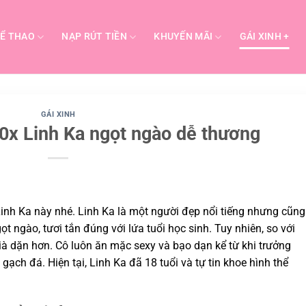
Ể THAO
NẠP RÚT TIỀN
KHUYẾN MÃI
GÁI XINH +
GÁI XINH
10x Linh Ka ngọt ngào dễ thương
inh Ka này nhé. Linh Ka là một người đẹp nổi tiếng nhưng cũng
ọt ngào, tươi tắn đúng với lứa tuổi học sinh. Tuy nhiên, so với
ià dặn hơn. Cô luôn ăn mặc sexy và bạo dạn kể từ khi trưởng
gạch đá. Hiện tại, Linh Ka đã 18 tuổi và tự tin khoe hình thể