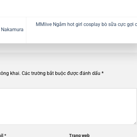
MMlive Ngắm hot girl cosplay bò sữa cực gợi
iu Nakamura
công khai.
Các trường bắt buộc được đánh dấu
*
il
*
Trang web