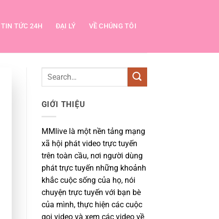
TIN TỨC 24H
ĐẠI LÝ
VỀ CHÚNG TÔI
GIỚI THIỆU
MMlive là một nền tảng mạng
xã hội phát video trực tuyến
trên toàn cầu, nơi người dùng
phát trực tuyến những khoảnh
khắc cuộc sống của họ, nói
chuyện trực tuyến với bạn bè
của mình, thực hiện các cuộc
gọi video và xem các video về