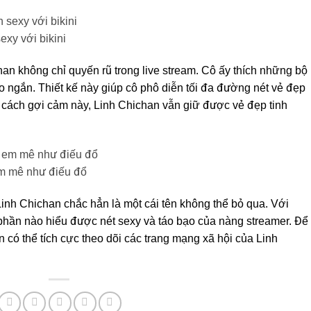
xy với bikini
n không chỉ quyến rũ trong live stream. Cô ấy thích những bộ
o ngắn. Thiết kế này giúp cô phô diễn tối đa đường nét vẻ đẹp
 cách gợi cảm này, Linh Chichan vẫn giữ được vẻ đẹp tinh
m mê như điếu đổ
 Linh Chichan chắc hẳn là một cái tên không thể bỏ qua. Với
phần nào hiểu được nét sexy và táo bạo của nàng streamer. Để
 có thể tích cực theo dõi các trang mạng xã hội của Linh