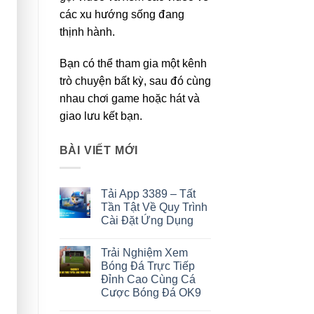
các xu hướng sống đang
thịnh hành.
Bạn có thể tham gia một kênh
trò chuyện bất kỳ, sau đó cùng
nhau chơi game hoặc hát và
giao lưu kết bạn.
BÀI VIẾT MỚI
Tải App 3389 – Tất
Tần Tật Về Quy Trình
Cài Đặt Ứng Dụng
Không
có
Trải Nghiệm Xem
bình
luận
Bóng Đá Trực Tiếp
ở
Đỉnh Cao Cùng Cá
Tải
App
Cược Bóng Đá OK9
3389
–
Không