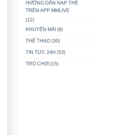
HƯỚNG DẪN NẠP THẺ
TRÊN APP MMLIVE
(12)
KHUYẾN MÃI
(8)
THỂ THAO
(30)
TIN TỨC 24H
(53)
TRÒ CHƠI
(15)