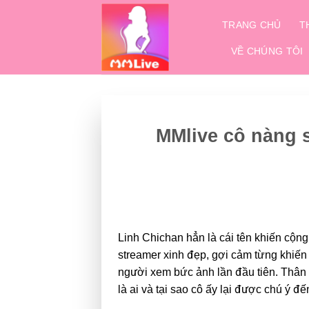
Bỏ
qua
TRANG CHỦ
T
nội
VỀ CHÚNG TÔI
dung
MMlive cô nàng 
Linh Chichan hẳn là cái tên khiến cộn
streamer xinh đẹp, gợi cảm từng khiế
người xem bức ảnh lần đầu tiên. Thân
là ai và tại sao cô ấy lại được chú ý 