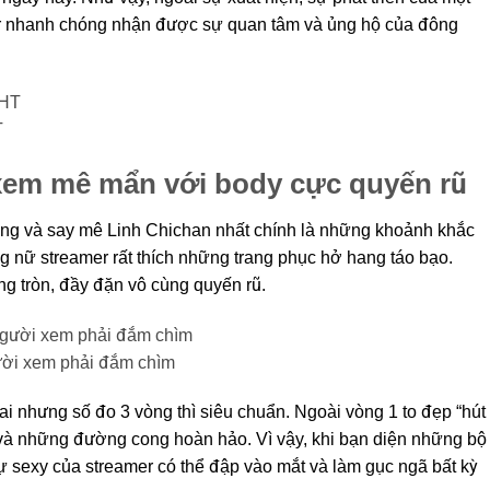
r nhanh chóng nhận được sự quan tâm và ủng hộ của đông
T
xem mê mẩn với body cực quyến rũ
ng và say mê Linh Chichan nhất chính là những khoảnh khắc
ng nữ streamer rất thích những trang phục hở hang táo bạo.
g tròn, đầy đặn vô cùng quyến rũ.
ười xem phải đắm chìm
 nhưng số đo 3 vòng thì siêu chuẩn. Ngoài vòng 1 to đẹp “hút
 và những đường cong hoàn hảo. Vì vậy, khi bạn diện những bộ
ự sexy của streamer có thể đập vào mắt và làm gục ngã bất kỳ