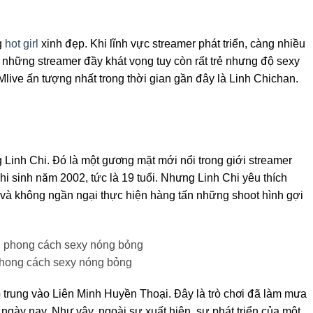
g
hot girl
xinh đẹp. Khi lĩnh vực streamer phát triển, càng nhiều
 những streamer đầy khát vọng tuy còn rất trẻ nhưng độ sexy
Mlive ấn tượng nhất trong thời gian gần đây là Linh Chichan.
 Linh Chi. Đó là một gương mặt mới nổi trong giới streamer
 khi sinh năm 2002, tức là 19 tuổi. Nhưng Linh Chi yêu thích
 và không ngần ngại thực hiện hàng tấn những shoot hình gợi
phong cách sexy nóng bỏng
 trung vào Liên Minh Huyền Thoại. Đây là trò chơi đã làm mưa
 ngày nay. Như vậy, ngoài sự xuất hiện, sự phát triển của một