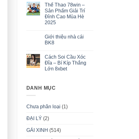
Tất
có
Thể Thao 78win –
Tần
bình
Tật
luận
Sản Phẩm Giải Trí
ở
Về
Đỉnh Cao Mùa Hè
Trải
Quy
Nghiệm
Trình
2025
Xem
Cài
Bóng
Không
Đặt
Đá
có
Ứng
Giới thiệu nhà cái
Trực
bình
Dụng
Tiếp
luận
BK8
ở
Đỉnh
Thể
Cao
Không
Thao
Cùng
có
Cách Soi Cầu Xóc
78win
Cá
bình
–
Cược
luận
Đĩa – Bí Kíp Thắng
Sản
ở
Bóng
Lớn 8xbet
Phẩm
Giới
Đá
Giải
thiệu
OK9
Không
Trí
nhà
có
Đỉnh
cái
bình
Cao
BK8
DANH MỤC
luận
Mùa
ở
Hè
Cách
2025
Soi
Cầu
Chưa phân loại
(1)
Xóc
Đĩa
–
ĐẠI LÝ
(2)
Bí
Kíp
Thắng
GÁI XINH
(514)
Lớn
8xbet