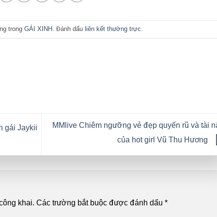
ăng trong
GÁI XINH
. Đánh dấu
liên kết thường trực
.
MMlive Chiêm ngưỡng vẻ đẹp quyến rũ và tài 
gái Jaykii
của hot girl Vũ Thu Hương
công khai.
Các trường bắt buộc được đánh dấu
*