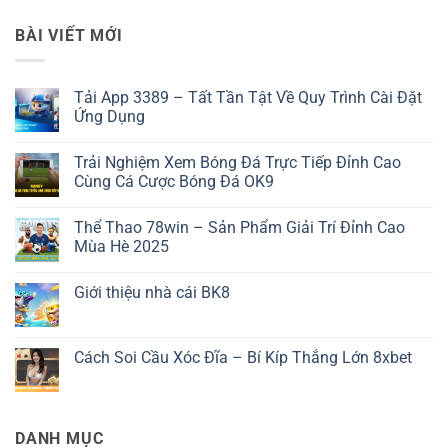
BÀI VIẾT MỚI
Tải App 3389 – Tất Tần Tật Về Quy Trình Cài Đặt
Ứng Dụng
Không
có
Trải Nghiệm Xem Bóng Đá Trực Tiếp Đỉnh Cao
bình
luận
Cùng Cá Cược Bóng Đá OK9
ở
Tải
Không
App
có
Thể Thao 78win – Sản Phẩm Giải Trí Đỉnh Cao
3389
bình
–
luận
Mùa Hè 2025
Tất
ở
Tần
Trải
Không
Tật
Nghiệm
có
Giới thiệu nhà cái BK8
Về
Xem
bình
Quy
Bóng
luận
Không
Trình
Đá
ở
có
Cài
Trực
Thể
bình
Đặt
Tiếp
Thao
luận
Cách Soi Cầu Xóc Đĩa – Bí Kíp Thắng Lớn 8xbet
Ứng
Đỉnh
78win
ở
Dụng
Cao
–
Giới
Không
Cùng
Sản
thiệu
có
Cá
Phẩm
nhà
bình
Cược
Giải
cái
luận
Bóng
Trí
BK8
ở
DANH MỤC
Đá
Đỉnh
Cách