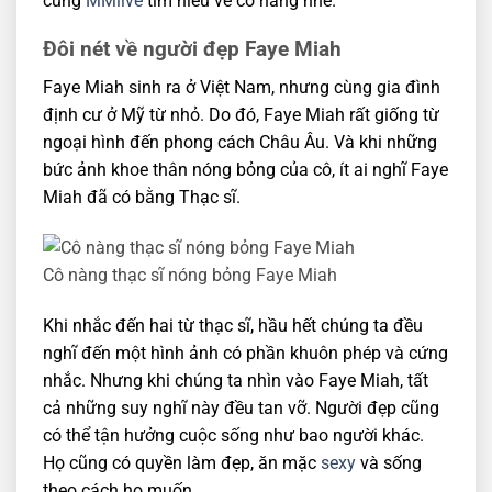
cùng
MMlive
tìm hiểu về cô nàng nhé.
Đôi nét về người đẹp Faye Miah
Faye Miah sinh ra ở Việt Nam, nhưng cùng gia đình
định cư ở Mỹ từ nhỏ. Do đó, Faye Miah rất giống từ
ngoại hình đến phong cách Châu Âu. Và khi những
bức ảnh khoe thân nóng bỏng của cô, ít ai nghĩ Faye
Miah đã có bằng Thạc sĩ.
Cô nàng thạc sĩ nóng bỏng Faye Miah
Khi nhắc đến hai từ thạc sĩ, hầu hết chúng ta đều
nghĩ đến một hình ảnh có phần khuôn phép và cứng
nhắc. Nhưng khi chúng ta nhìn vào Faye Miah, tất
cả những suy nghĩ này đều tan vỡ. Người đẹp cũng
có thể tận hưởng cuộc sống như bao người khác.
Họ cũng có quyền làm đẹp, ăn mặc
sexy
và sống
theo cách họ muốn.