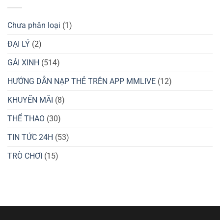
OK9
Cao
Soi
Mùa
Cầu
Hè
Xóc
2025
Đĩa
Chưa phân loại
(1)
–
Bí
Kíp
ĐẠI LÝ
(2)
Thắng
Lớn
GÁI XINH
(514)
8xbet
HƯỚNG DẪN NẠP THẺ TRÊN APP MMLIVE
(12)
KHUYẾN MÃI
(8)
THỂ THAO
(30)
TIN TỨC 24H
(53)
TRÒ CHƠI
(15)