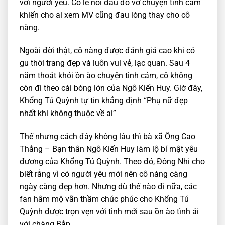
với người yêu. Có lẽ nỗi đau đổ vỡ chuyện tình cảm
khiến cho ai xem MV cũng đau lòng thay cho cô
nàng.
Ngoài đời thật, cô nàng được đánh giá cao khi có
gu thời trang đẹp và luôn vui vẻ, lạc quan. Sau 4
năm thoát khỏi ồn ào chuyện tình cảm, cô không
còn đi theo cái bóng lớn của Ngô Kiến Huy. Giờ đây,
Khổng Tú Quỳnh tự tin khẳng định “Phụ nữ đẹp
nhất khi không thuộc về ai”
Thế nhưng cách đây không lâu thì bà xã Ông Cao
Thắng – Bạn thân Ngô Kiến Huy làm lộ bí mật yêu
đương của Khổng Tú Quỳnh. Theo đó, Đông Nhi cho
biết rằng vì có người yêu mới nên cô nàng càng
ngày càng đẹp hơn. Nhưng dù thế nào đi nữa, các
fan hâm mộ vẫn thầm chúc phúc cho Khổng Tú
Quỳnh được trọn vẹn với tình mới sau ồn ào tình ái
với chàng Bắp.