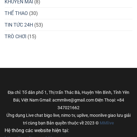
KHUYẾN MÃI
(8)
THỂ THAO
(30)
TIN TỨC 24H
(53)
TRÒ CHƠI
(15)
Địa chỉ: Tổ dân phố 1, Thị trấn Thác Bà, Huyện Yên Bình, Tỉnh Yên
Bái, Việt Nam Gmail: acmmlive@gmail.com Điện Thoại: +84
347021662
Ứng dụng Live chat bigo live, nimo tv, uplive, moonlive giao lưu giải
trí cùng bạn Bản quyền thuộc về 2023 ©
MMlive
Hệ thông các website hiện tại: