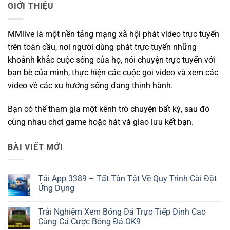
GIỚI THIỆU
MMlive là một nền tảng mạng xã hội phát video trực tuyến
trên toàn cầu, nơi người dùng phát trực tuyến những
khoảnh khắc cuộc sống của họ, nói chuyện trực tuyến với
bạn bè của mình, thực hiện các cuộc gọi video và xem các
video về các xu hướng sống đang thịnh hành.
Bạn có thể tham gia một kênh trò chuyện bất kỳ, sau đó
cùng nhau chơi game hoặc hát và giao lưu kết bạn.
BÀI VIẾT MỚI
Tải App 3389 – Tất Tần Tật Về Quy Trình Cài Đặt
Ứng Dụng
Không
có
Trải Nghiệm Xem Bóng Đá Trực Tiếp Đỉnh Cao
bình
luận
Cùng Cá Cược Bóng Đá OK9
ở