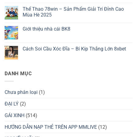
Tải
Không
App
có
Thể Thao 78win – Sản Phẩm Giải Trí Đỉnh Cao
3389
bình
–
luận
Mùa Hè 2025
Tất
ở
Tần
Trải
Không
Tật
Nghiệm
có
Giới thiệu nhà cái BK8
Về
Xem
bình
Quy
Bóng
luận
Không
Trình
Đá
ở
có
Cài
Trực
Thể
bình
Đặt
Tiếp
Thao
luận
Cách Soi Cầu Xóc Đĩa – Bí Kíp Thắng Lớn 8xbet
Ứng
Đỉnh
78win
ở
Dụng
Cao
–
Giới
Không
Cùng
Sản
thiệu
có
Cá
Phẩm
nhà
bình
Cược
Giải
cái
luận
Bóng
Trí
BK8
ở
DANH MỤC
Đá
Đỉnh
Cách
OK9
Cao
Soi
Mùa
Cầu
Hè
Xóc
2025
Đĩa
Chưa phân loại
(1)
–
Bí
Kíp
ĐẠI LÝ
(2)
Thắng
Lớn
GÁI XINH
(514)
8xbet
HƯỚNG DẪN NẠP THẺ TRÊN APP MMLIVE
(12)