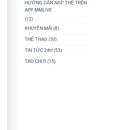
HƯỚNG DẪN NẠP THẺ TRÊN
APP MMLIVE
(12)
KHUYẾN MÃI
(8)
THỂ THAO
(30)
TIN TỨC 24H
(53)
TRÒ CHƠI
(15)