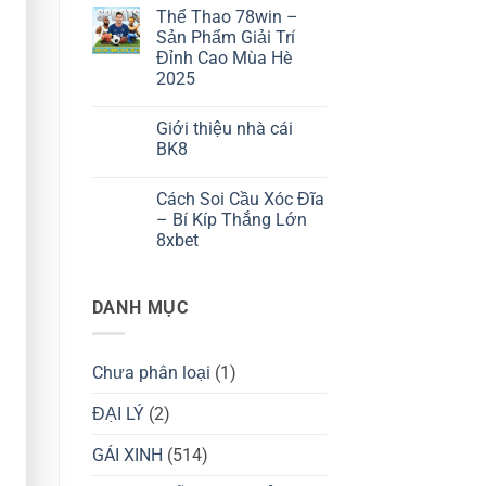
Tất
có
Thể Thao 78win –
Tần
bình
Tật
luận
Sản Phẩm Giải Trí
ở
Về
Đỉnh Cao Mùa Hè
Trải
Quy
Nghiệm
Trình
2025
Xem
Cài
Bóng
Không
Đặt
Đá
có
Ứng
Giới thiệu nhà cái
Trực
bình
Dụng
Tiếp
luận
BK8
ở
Đỉnh
Thể
Cao
Không
Thao
Cùng
có
Cách Soi Cầu Xóc Đĩa
78win
Cá
bình
–
Cược
luận
– Bí Kíp Thắng Lớn
Sản
ở
Bóng
8xbet
Phẩm
Giới
Đá
Giải
thiệu
OK9
Không
Trí
nhà
có
Đỉnh
cái
bình
Cao
BK8
DANH MỤC
luận
Mùa
ở
Hè
Cách
2025
Soi
Cầu
Chưa phân loại
(1)
Xóc
Đĩa
–
ĐẠI LÝ
(2)
Bí
Kíp
Thắng
GÁI XINH
(514)
Lớn
8xbet