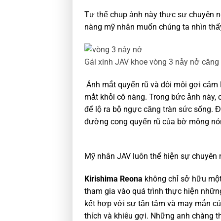
Tư thế chụp ảnh này thực sự chuyên 
nàng mỹ nhân muốn chúng ta nhìn thấy, 
Gái xinh JAV khoe vòng 3 nảy nở căng
Ánh mắt quyến rũ và đôi môi gợi cảm l
mắt khỏi cô nàng. Trong bức ảnh này,
để lộ ra bộ ngực căng tràn sức sống. Đ
đường cong quyến rũ của bờ mông nó
Mỹ nhân JAV luôn thể hiện sự chuyên 
Kirishima Reona
không chỉ sở hữu một
tham gia vào quá trình thực hiện nhữn
kết hợp với sự tận tâm và may mắn củ
thích và khiêu gợi. Những anh chàng t