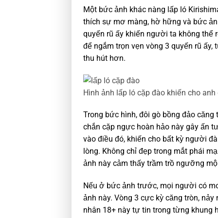
Một bức ảnh khác nàng lấp ló Kirishi
thích sự mơ màng, hờ hững và bức ảnh
quyến rũ ấy khiến người ta không thể
để ngắm trọn vẹn vòng 3 quyến rũ ấy, t
thu hút hơn.
Hình ảnh lấp ló cặp đào khiến cho anh
Trong bức hình, đôi gò bồng đảo căng 
chắn cặp ngực hoàn hảo này gây ấn t
vào điều đó, khiến cho bất kỳ người đ
lòng. Không chỉ đẹp trong mắt phái mạ
ảnh này cảm thấy trầm trồ ngưỡng mộ
Nếu ở bức ảnh trước, mọi người có mon
ảnh này. Vòng 3 cực kỳ căng tròn, nảy
nhân 18+ này tự tin trong từng khung h