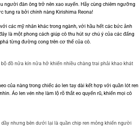
ều người đàn ông trở nên xao xuyến. Hãy cùng chiêm ngưỡng
 tung ra bởi chính nàng Kirishima Reona!
với các mỹ nhân khác trong ngành, với hầu hết các bức ảnh
 đây là một phong cách giúp cô thu hút sự chú ý của các đấng
phá từng đường cong trên cơ thể của cô.
 bộ đồ nửa kín nửa hở khiến nhiều chàng trai phải khao khát
eo của nàng trong chiếc áo len tay dài kết hợp với quần lót ren
ìn. Áo len vén nhẹ làm lộ rõ thắt eo quyến rũ, khiến mọi cô
c dầy nhưng bên dưới lại là quần chip ren mỏng khiến người