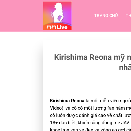
Bỏ
qua
TRANG CHỦ
TH
nội
dung
Kirishima Reona mỹ m
nhấ
Kirishima Reona
là một diễn viên ngườ
Video), và cô có một lượng fan hâm mộ
cô luôn được đánh giá cao về chất lượ
18+ đặc biệt, khiến cộng đồng mê JAV 
khoe trọn vẹn vẻ đẹp và vòng eo gợi c