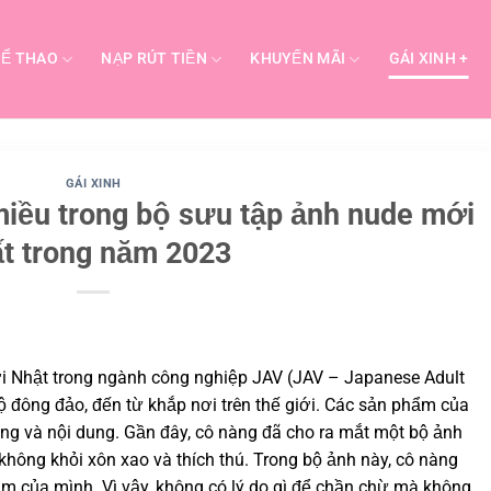
Ể THAO
NẠP RÚT TIỀN
KHUYẾN MÃI
GÁI XINH +
GÁI XINH
iều trong bộ sưu tập ảnh nude mới
t trong năm 2023
i Nhật trong ngành công nghiệp JAV (JAV – Japanese Adult
 đông đảo, đến từ khắp nơi trên thế giới. Các sản phẩm của
ng và nội dung. Gần đây, cô nàng đã cho ra mắt một bộ ảnh
không khỏi xôn xao và thích thú. Trong bộ ảnh này, cô nàng
ảm của mình. Vì vậy, không có lý do gì để chần chừ mà không