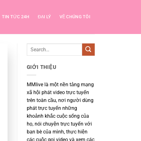
TIN TỨC 24H
ĐẠI LÝ
VỀ CHÚNG TÔI
GIỚI THIỆU
MMlive là một nền tảng mạng
xã hội phát video trực tuyến
trên toàn cầu, nơi người dùng
phát trực tuyến những
khoảnh khắc cuộc sống của
họ, nói chuyện trực tuyến với
bạn bè của mình, thực hiện
các cuộc gọi video và xem các