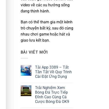
video về các xu hướng sống
đang thịnh hành.
Bạn có thể tham gia một kênh
trò chuyện bất kỳ, sau đó cùng
nhau chơi game hoặc hát và
giao lưu kết bạn.
BÀI VIẾT MỚI
Tải App 3389 – Tất
Tần Tật Về Quy Trình
Cài Đặt Ứng Dụng
Không
có
Trải Nghiệm Xem
bình
luận
Bóng Đá Trực Tiếp
ở
Đỉnh Cao Cùng Cá
Tải
App
Cược Bóng Đá OK9
3389
–
Không