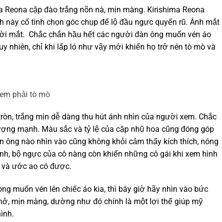
ma Reona cặp đào trắng nõn nà, mịn màng. Kirishima Reona
 này cố tình chọn góc chụp để lộ đầu ngực quyến rũ. Ánh mắt
 rời mắt. Chắc chắn hầu hết các người đàn ông muốn vén áo
uy nhiên, chỉ khi lấp ló như vậy mới khiến họ trở nên tò mò và
 em phải tò mò
tròn, trắng mịn dễ dàng thu hút ánh nhìn của người xem. Chắc
ượng mạnh. Màu sắc và tỷ lệ của cặp nhũ hoa cũng đóng góp
àn ông nào nhìn vào cũng không khỏi cảm thấy kích thích, nóng
nh, bộ ngực của cô nàng còn khiến những cô gái khi xem hình
 và ước ao có được.
g muốn vén lên chiếc áo kia, thì bây giờ hãy nhìn vào bức
 nở, mịn màng, dường như đó chính là một lợi thế giúp mỹ
ình.