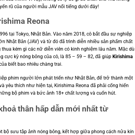
ến rũ của người mẫu JAV nổi tiếng dưới đây!
irishima Reona
996 tại Tokyo, Nhật Bản. Vào năm 2018, cô bắt đầu sự nghiệp
n Nhật Bản (JAV) và từ đó đã trình diễn nhiều sản phẩm chất
thua kém gì các nữ diễn viên có kinh nghiệm lâu năm. Mặc dù
g cực kỳ nóng bỏng của cô, là 85 – 59 – 82, đã giúp
Kirishima
ủa biết bao nhiêu chàng trai.
ệp phim người lớn phát triển như Nhật Bản, để trở thành một
à yêu thích như hiện tại, Kirishima Reona đã phải cống hiến
hững bộ phim và bức ảnh 18+ chất lượng và cuốn hút.
hoả thân hấp dẫn mới nhất từ
ột bộ sưu tập ảnh nóng bỏng, kết hợp giữa phong cách nửa kín