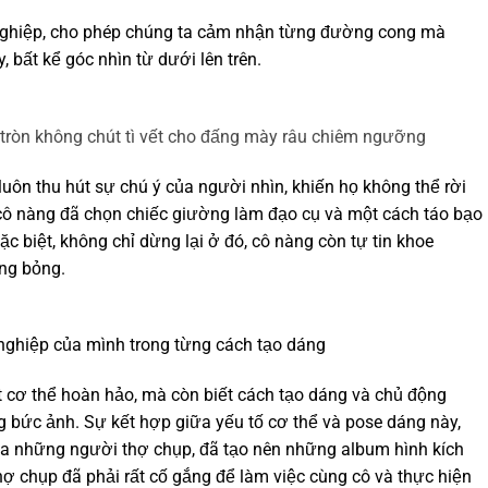
nghiệp, cho phép chúng ta cảm nhận từng đường cong mà
bất kể góc nhìn từ dưới lên trên.
 tròn không chút tì vết cho đấng mày râu chiêm ngưỡng
uôn thu hút sự chú ý của người nhìn, khiến họ không thể rời
 cô nàng đã chọn chiếc giường làm đạo cụ và một cách táo bạo
ặc biệt, không chỉ dừng lại ở đó, cô nàng còn tự tin khoe
ng bỏng.
nghiệp của mình trong từng cách tạo dáng
 cơ thể hoàn hảo, mà còn biết cách tạo dáng và chủ động
g bức ảnh. Sự kết hợp giữa yếu tố cơ thể và pose dáng này,
a những người thợ chụp, đã tạo nên những album hình kích
hợ chụp đã phải rất cố gắng để làm việc cùng cô và thực hiện