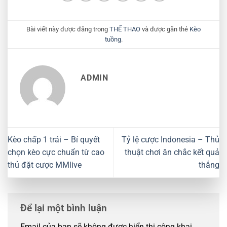
Bài viết này được đăng trong
THỂ THAO
và được gắn thẻ
Kèo
tuồng
.
ADMIN
Kèo chấp 1 trái – Bí quyết
Tỷ lệ cược Indonesia – Thủ
chọn kèo cực chuẩn từ cao
thuật chơi ăn chắc kết quả
thủ đặt cược MMlive
thắng
Để lại một bình luận
Email của bạn sẽ không được hiển thị công khai.