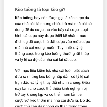
Kèo tuồng là loại kèo gì?
Kèo tuồng
, hay còn được gọi là kèo cược dụ
của nhà cái, là những chiêu trò mà nhà cái sử
dụng để dụ cược thủ vào bẫy cá cược. Loại
hình cá cược này được thiết kế nhằm mục
đích dụ dỗ cược thủ đặt cược vào mức cược
mà nhà cái mong muốn. Tuy nhiên, tỷ lệ
thắng cược trong kèo tuồng thường rất thấp
và tỷ lệ cá độ của nhà cái lại rất cao.
Với mục tiêu kiếm lợi, nhà cái luôn biết cách
đưa ra những kèo bóng hấp dẫn, có tỷ lệ sát
trận đấu và tỷ lệ thay đổi nhanh chóng. Điều
này làm cho cược thủ thiếu kinh nghiệm bị
trở tay không kịp và có thể nhầm lẫn tiền
cược với kèo thơm mà nhà cái đưa ra. Do đó,
cược thủ cần đề phòng và thận trọng trong