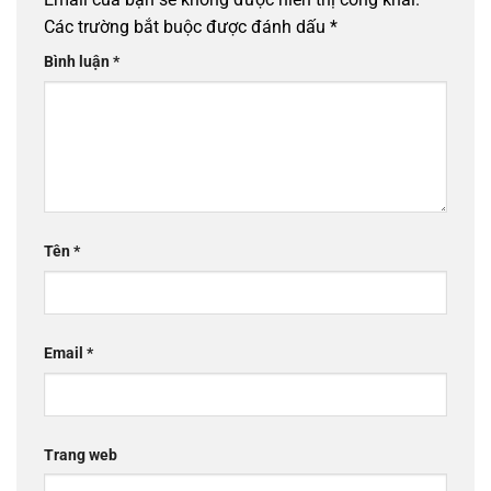
Các trường bắt buộc được đánh dấu
*
Bình luận
*
Tên
*
Email
*
Trang web