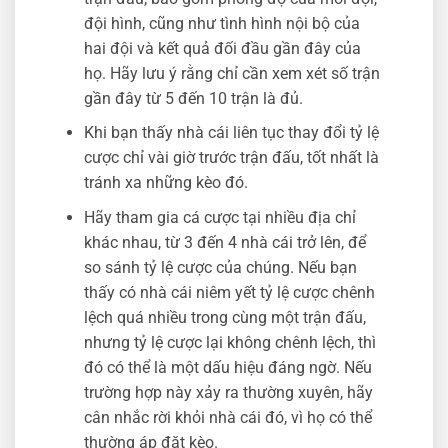
đội hình, cũng như tình hình nội bộ của
hai đội và kết quả đối đầu gần đây của
họ. Hãy lưu ý rằng chỉ cần xem xét số trận
gần đây từ 5 đến 10 trận là đủ.
Khi bạn thấy nhà cái liên tục thay đổi tỷ lệ
cược chỉ vài giờ trước trận đấu, tốt nhất là
tránh xa những kèo đó.
Hãy tham gia cá cược tại nhiều địa chỉ
khác nhau, từ 3 đến 4 nhà cái trở lên, để
so sánh tỷ lệ cược của chúng. Nếu bạn
thấy có nhà cái niêm yết tỷ lệ cược chênh
lệch quá nhiều trong cùng một trận đấu,
nhưng tỷ lệ cược lại không chênh lệch, thì
đó có thể là một dấu hiệu đáng ngờ. Nếu
trường hợp này xảy ra thường xuyên, hãy
cân nhắc rời khỏi nhà cái đó, vì họ có thể
thường áp đặt kèo.