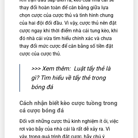
thay đổi hoàn toàn để cân bằng giữa lựa
chọn cược của cược thủ và tình hình chung
của hai đội đối đầu. Vì vậy, cược thủ nên đặt
cược ngay khi thời điểm nhà cái tung kèo, khi
đó nhà cái vừa tìm hiểu chính xác và chưa
thay đổi mức cược để cân bằng số tiền đặt
cược của cược thủ.
>>> Xem thêm: Luật tẩy thẻ là
gì? Tìm hiểu về tẩy thẻ trong
bóng đá
Cách nhận biết kèo cược tuồng trong
cá cược bóng đá
Đối với những cược thủ kinh nghiệm ít ỏi, việc
rơi vào bẫy của nhà cái là rất dễ xảy ra. Vì
vậy, trong quá trình đặt cược, hãy chú ý