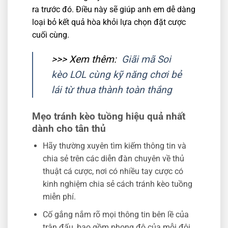
ra trước đó. Điều này sẽ giúp anh em dễ dàng
loại bỏ kết quả hòa khỏi lựa chọn đặt cược
cuối cùng.
>>> Xem thêm:
Giãi mã Soi
kèo LOL cùng kỹ năng chơi bẻ
lái từ thua thành toàn thắng
Mẹo tránh kèo tuồng hiệu quả nhất
dành cho tân thủ
Hãy thường xuyên tìm kiếm thông tin và
chia sẻ trên các diễn đàn chuyên về thủ
thuật cá cược, nơi có nhiều tay cược có
kinh nghiệm chia sẻ cách tránh kèo tuồng
miễn phí.
Cố gắng nắm rõ mọi thông tin bên lề của
trận đấu, bao gồm phong độ của mỗi đội,