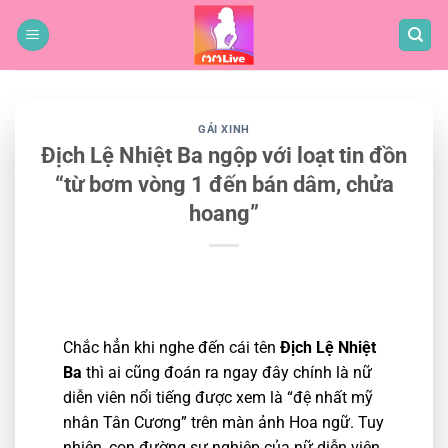
Bỏ
qua
nội
dung
GÁI XINH
Địch Lệ Nhiệt Ba ngộp với loạt tin đồn
“từ bơm vòng 1 đến bán dâm, chửa
hoang”
Chắc hẳn khi nghe đến cái tên
Địch Lệ Nhiệt
Ba
thì ai cũng đoán ra ngay đây chính là nữ
diễn viên nổi tiếng được xem là “đệ nhất mỹ
nhân Tân Cương” trên màn ảnh Hoa ngữ. Tuy
nhiên, con đường sự nghiệp của nữ diễn viên