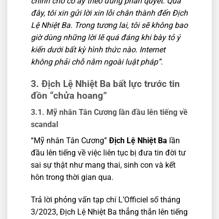
chính cho cô ấy theo đúng phán quyết. Qua
đây, tôi xin gửi lời xin lỗi chân thành đến Địch
Lệ Nhiệt Ba. Trong tương lai, tôi sẽ không bao
giờ dùng những lời lẽ quá đáng khi bày tỏ ý
kiến dưới bất kỳ hình thức nào. Internet
không phải chỗ nằm ngoài luật pháp”
.
3. Địch Lệ Nhiệt Ba bất lực trước tin
đồn “chửa hoang”
3.1. Mỹ nhân Tân Cương lần đầu lên tiếng về
scandal
“Mỹ nhân Tân Cương”
Địch Lệ Nhiệt Ba
lần
đầu lên tiếng về việc liên tục bị đưa tin đời tư
sai sự thật như mang thai, sinh con và kết
hôn trong thời gian qua.
Trả lời phỏng vấn tạp chí L’Officiel số tháng
3/2023, Địch Lệ Nhiệt Ba thẳng thắn lên tiếng