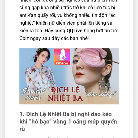
cũng gặp khá nhiều trắc trở khi cô liên tục bị
anti-fan quấy rối, vu khống nhiều tin đồn “ác
nghiệt” khiến nữ diễn viên phải lên tiếng và
kiện ra toà. Hãy cùng
QQLive
hóng hớt tin tức
Cbiz ngay sau đây các bạn nhé!
1. Địch Lệ Nhiệt Ba bị nghi dao kéo
khi “hở bạo” vòng 1 căng múp quyến
rũ