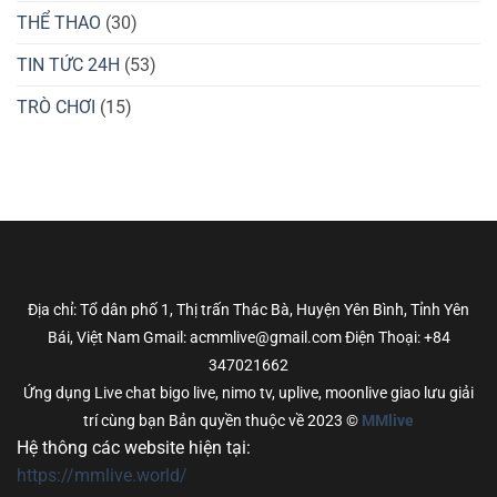
THỂ THAO
(30)
TIN TỨC 24H
(53)
TRÒ CHƠI
(15)
Địa chỉ: Tổ dân phố 1, Thị trấn Thác Bà, Huyện Yên Bình, Tỉnh Yên
Bái, Việt Nam Gmail: acmmlive@gmail.com Điện Thoại: +84
347021662
Ứng dụng Live chat bigo live, nimo tv, uplive, moonlive giao lưu giải
trí cùng bạn Bản quyền thuộc về 2023 ©
MMlive
Hệ thông các website hiện tại:
https://mmlive.world/