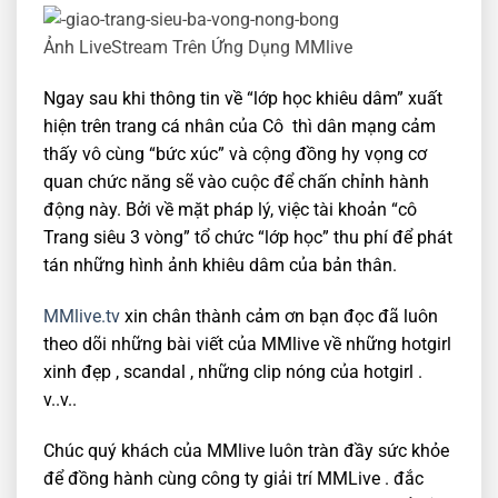
Ảnh LiveStream Trên Ứng Dụng MMlive
Ngay sau khi thông tin về “lớp học khiêu dâm” xuất
hiện trên trang cá nhân của Cô thì dân mạng cảm
thấy vô cùng “bức xúc” và cộng đồng hy vọng cơ
quan chức năng sẽ vào cuộc để chấn chỉnh hành
động này. Bởi về mặt pháp lý, việc tài khoản “cô
Trang siêu 3 vòng” tổ chức “lớp học” thu phí để phát
tán những hình ảnh khiêu dâm của bản thân.
MMlive.tv
xin chân thành cảm ơn bạn đọc đã luôn
theo dõi những bài viết của MMlive về những hotgirl
xinh đẹp , scandal , những clip nóng của hotgirl .
v..v..
Chúc quý khách của MMlive luôn tràn đầy sức khỏe
để đồng hành cùng công ty giải trí MMLive . đắc