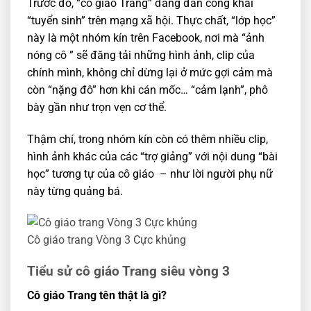
Trước đó, “cô giáo Trang” đăng đàn công khai
“tuyển sinh” trên mạng xã hội. Thực chất, “lớp học”
này là một nhóm kín trên Facebook, nơi mà “ảnh
nóng cô ” sẽ đăng tải những hình ảnh, clip của
chính mình, không chỉ dừng lại ở mức gợi cảm mà
còn “nặng đô” hơn khi cán mốc… “cảm lạnh”, phô
bày gần như trọn vẹn cơ thể.
Thậm chí, trong nhóm kín còn có thêm nhiều clip,
hình ảnh khác của các “trợ giảng” với nội dung “bài
học” tương tự của cô giáo – như lời người phụ nữ
này từng quảng bá.
Cô giáo trang Vòng 3 Cực khủng
Tiểu sử cô giáo Trang siêu vòng 3
Cô giáo Trang tên thật là gì?