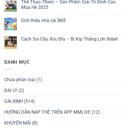
Thể Thao 78win – Sản Phẩm Giải Trí Đỉnh Cao
3389
bình
–
luận
Mùa Hè 2025
Tất
ở
Tần
Trải
Không
Tật
Nghiệm
có
Giới thiệu nhà cái BK8
Về
Xem
bình
Quy
Bóng
luận
Không
Trình
Đá
ở
có
Cài
Trực
Thể
bình
Đặt
Tiếp
Thao
luận
Cách Soi Cầu Xóc Đĩa – Bí Kíp Thắng Lớn 8xbet
Ứng
Đỉnh
78win
ở
Dụng
Cao
–
Giới
Không
Cùng
Sản
thiệu
có
Cá
Phẩm
nhà
bình
Cược
Giải
cái
luận
Bóng
Trí
BK8
ở
DANH MỤC
Đá
Đỉnh
Cách
OK9
Cao
Soi
Mùa
Cầu
Hè
Xóc
2025
Đĩa
Chưa phân loại
(1)
–
Bí
Kíp
ĐẠI LÝ
(2)
Thắng
Lớn
GÁI XINH
(514)
8xbet
HƯỚNG DẪN NẠP THẺ TRÊN APP MMLIVE
(12)
KHUYẾN MÃI
(8)