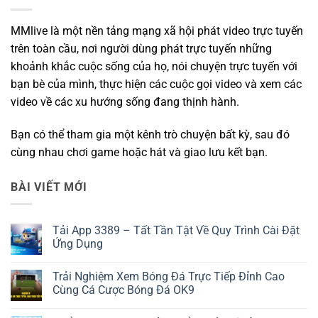
MMlive là một nền tảng mạng xã hội phát video trực tuyến
trên toàn cầu, nơi người dùng phát trực tuyến những
khoảnh khắc cuộc sống của họ, nói chuyện trực tuyến với
bạn bè của mình, thực hiện các cuộc gọi video và xem các
video về các xu hướng sống đang thịnh hành.
Bạn có thể tham gia một kênh trò chuyện bất kỳ, sau đó
cùng nhau chơi game hoặc hát và giao lưu kết bạn.
BÀI VIẾT MỚI
Tải App 3389 – Tất Tần Tật Về Quy Trình Cài Đặt
Ứng Dụng
Không
có
Trải Nghiệm Xem Bóng Đá Trực Tiếp Đỉnh Cao
bình
luận
Cùng Cá Cược Bóng Đá OK9
ở
Tải
Không
App
có