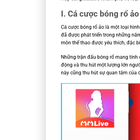
I. Cá cược bóng rổ ảo 
Cá cược bóng rổ ảo là một loại hình 
đã được phát triển trong những năm
môn thể thao được yêu thích, đặc bi
Những trận đấu bóng rổ mang tính c
động và thu hút một lượng lớn ngườ
này cũng thu hút sự quan tâm của