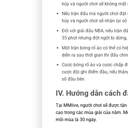
hủy và người chơi sẽ không mất 
Nếu trận đấu mà người chơi đặt c
hủy và người chơi sẽ nhận lại số
Đối với giải đấu NBA, nếu trận đ
35 phút nhưng đột ngột bị dừng,
Một trận bóng rổ ảo có thể có hi
diễn ra sau thời gian thi đấu ch
Cược bóng rổ ảo và cược chấp đượ
cược đội ghi điểm đầu, nếu thắn
số đầu tiên.
IV. Hướng dẫn cách đ
Tại MMlive, người chơi sẽ được tận
cao trong các mùa giải của năm. Mỗi
mỗi mùa là 30 ngày.