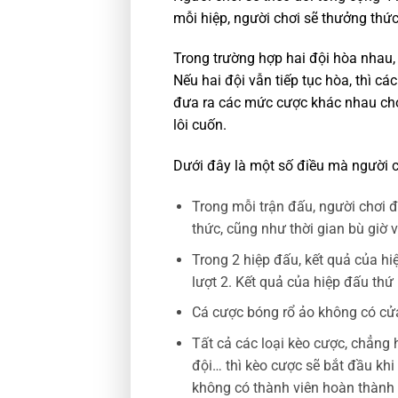
mỗi hiệp, người chơi sẽ thưởng thức
Trong trường hợp hai đội hòa nhau, 
Nếu hai đội vẫn tiếp tục hòa, thì các
đưa ra các mức cược khác nhau cho
lôi cuốn.
Dưới đây là một số điều mà người c
Trong mỗi trận đấu, người chơi đ
thức, cũng như thời gian bù giờ v
Trong 2 hiệp đấu, kết quả của hi
lượt 2. Kết quả của hiệp đấu thứ 
Cá cược bóng rổ ảo không có cử
Tất cả các loại kèo cược, chẳng
đội… thì kèo cược sẽ bắt đầu khi
không có thành viên hoàn thành n