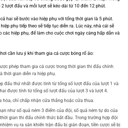
 2 lượt đấu và mỗi lượt sẽ kéo dài từ 10 đến 12 phút.
cả hai sẽ bước vào hiệp phụ với tổng thời gian là 5 phút.
 hiệp phụ tiếp theo sẽ tiếp tục diễn ra. Lúc này, nhà cái sẽ
 các hiệp phụ, để làm cho cuộc chơi ngày càng hấp dẫn và
hơi cần lưu ý khi tham gia cá cược bóng rổ ảo:
ược phép tham gia cá cược trong thời gian thi đấu chính
à thời gian diễn ra hiệp phụ.
ệp đấu thứ nhất được tính từ tổng số lượt đấu của lượt 1 và
hai được tính từ tổng số lượt đấu của lượt 3 và lượt 4.
a hòa, chỉ chấp nhận cửa thắng hoặc cửa thua.
 hạn như số quả ném 3 điểm của đội, số quả ném tự do của
 thời gian thi đấu chính thức bắt đầu. Trong trường hợp đội
hiệm vụ ra sân khiến trận đấu bị gián đoạn, tiền cược sẽ bị