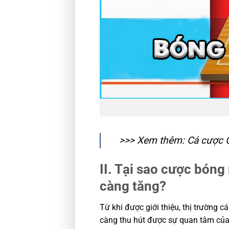
>>> Xem thêm: Cá cược C
II. Tại sao cược bóng
càng tăng?
Từ khi được giới thiệu, thị trường 
càng thu hút được sự quan tâm của