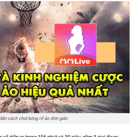
ẫn cách chơi bóng rổ ảo đơn giản