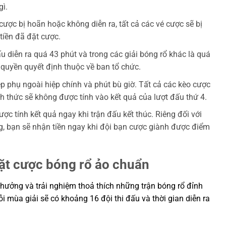
gì.
ược bị hoãn hoặc không diễn ra, tất cả các vé cược sẽ bị
 tiền đã đặt cược.
ấu diễn ra quá 43 phút và trong các giải bóng rổ khác là quá
 quyền quyết định thuộc về ban tổ chức.
ệp phụ ngoài hiệp chính và phút bù giờ. Tất cả các kèo cược
ính thức sẽ không được tính vào kết quả của lượt đấu thứ 4.
c tính kết quả ngay khi trận đấu kết thúc. Riêng đối với
g, bạn sẽ nhận tiền ngay khi đội bạn cược giành được điểm
ặt cược bóng rổ ảo chuẩn
 hưởng và trải nghiệm thoả thích những trận bóng rổ đỉnh
 mùa giải sẽ có khoảng 16 đội thi đấu và thời gian diễn ra