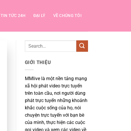
TIN TỨC 24H
ĐẠI LÝ
VỀ CHÚNG TÔI
GIỚI THIỆU
MMlive là một nền tảng mạng
xã hội phát video trực tuyến
trên toàn cầu, nơi người dùng
phát trực tuyến những khoảnh
khắc cuộc sống của họ, nói
chuyện trực tuyến với bạn bè
của mình, thực hiện các cuộc
gọi video và xem các video về