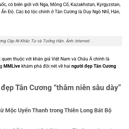
c, có biên giới với Nga, Mông Cổ, Kazakhstan, Kyrgyzstan,
à Ấn Độ. Các bộ tộc chính ở Tân Cương là Duy Ngô Nhĩ, Hán,
ng Cáp Ni Khắc Tư và Tưởng Hân. Ảnh: internet.
t quen thuộc với khán giả Việt Nam và Châu Á chính là
ng
MMLive
khám phá đôi nét về hai
người đẹp Tân Cương
 đẹp Tân Cương “thâm niên sâu dày”
từ Mộc Uyển Thanh trong Thiên Long Bát Bộ