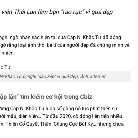
 viên Thái Lan làm bạn “rạo rực” vì quá đẹp
 nghi ngờ nhan sắc hiện tại của Cáp Ni Khắc Tư đã động
ngờ rằng loạt ảnh thời bé tí của người đẹp đã chứng minh vẻ
 nhiên.
 Khắc Tư bị nghi “dao kéo” vì quá đẹp. Ảnh: internet.
ập lặn” tìm kiếm cơ hội trong Cbiz
ương
Cáp Ni Khắc Tư luôn cố gắng nỗ lực phát triển sự
ười mẫu, diễn viên… Từ đầu 2020, cô đóng liên tiếp nhiều
ân, Thiên Cổ Quyết Thần, Chung Cực Bút Ký… nhưng chưa