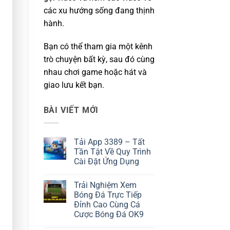
các xu hướng sống đang thịnh
hành.
Bạn có thể tham gia một kênh
trò chuyện bất kỳ, sau đó cùng
nhau chơi game hoặc hát và
giao lưu kết bạn.
BÀI VIẾT MỚI
Tải App 3389 – Tất
Tần Tật Về Quy Trình
Cài Đặt Ứng Dụng
Không
có
Trải Nghiệm Xem
bình
luận
Bóng Đá Trực Tiếp
ở
Đỉnh Cao Cùng Cá
Tải
App
Cược Bóng Đá OK9
3389
–
Không