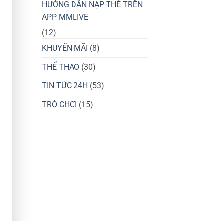
HƯỚNG DẪN NẠP THẺ TRÊN
APP MMLIVE
(12)
KHUYẾN MÃI
(8)
THỂ THAO
(30)
TIN TỨC 24H
(53)
TRÒ CHƠI
(15)