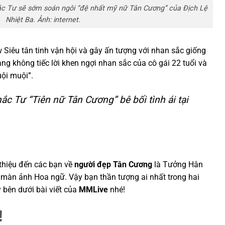
hắc Tư sẽ sớm soán ngôi “đệ nhất mỹ nữ Tân Cương” của Địch Lệ
Nhiệt Ba. Ảnh: internet.
Siêu tân tinh vận hội và gây ấn tượng với nhan sắc giống
g không tiếc lời khen ngợi nhan sắc của cô gái 22 tuổi và
ội muội”.
ắc Tư “Tiên nữ Tân Cương” bê bối tình ái tại
i thiệu đến các bạn về
người đẹp Tân Cương
là Tưởng Hân
a màn ảnh Hoa ngữ. Vậy bạn thần tượng ai nhất trong hai
 bên dưới bài viết của
MMLive
nhé!
!