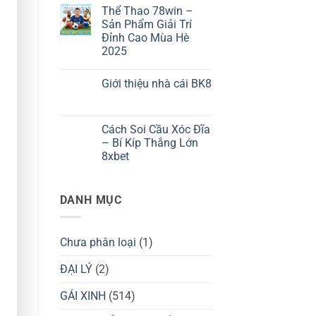
Tất
có
Thể Thao 78win –
Tần
bình
Tật
luận
Sản Phẩm Giải Trí
ở
Về
Đỉnh Cao Mùa Hè
Trải
Quy
Nghiệm
Trình
2025
Xem
Cài
Bóng
Không
Đặt
Đá
có
Ứng
Giới thiệu nhà cái BK8
Trực
bình
Dụng
Tiếp
luận
Không
ở
Đỉnh
có
Thể
Cao
bình
Thao
Cùng
luận
Cách Soi Cầu Xóc Đĩa
78win
Cá
ở
–
Cược
– Bí Kíp Thắng Lớn
Giới
Sản
Bóng
thiệu
8xbet
Phẩm
Đá
nhà
Giải
OK9
cái
Không
Trí
BK8
có
Đỉnh
bình
Cao
DANH MỤC
luận
Mùa
ở
Hè
Cách
2025
Soi
Cầu
Chưa phân loại
(1)
Xóc
Đĩa
–
ĐẠI LÝ
(2)
Bí
Kíp
Thắng
GÁI XINH
(514)
Lớn
8xbet