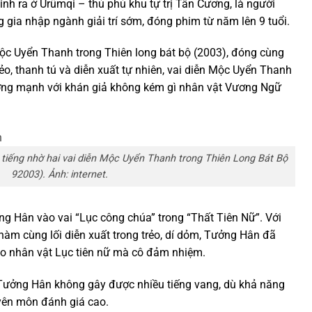
nh ra ở Ürümqi – thủ phủ khu tự trị Tân Cương, là người
g gia nhập ngành giải trí sớm, đóng phim từ năm lên 9 tuổi.
ộc Uyển Thanh trong Thiên long bát bộ (2003), đóng cùng
ẻo, thanh tú và diễn xuất tự nhiên, vai diễn Mộc Uyển Thanh
ng mạnh với khán giả không kém gì nhân vật Vương Ngữ
iếng nhờ hai vai diễn Mộc Uyển Thanh trong Thiên Long Bát Bộ
92003). Ảnh: internet.
g Hân vào vai “Lục công chúa” trong “Thất Tiên Nữ”. Với
hàm cùng lối diễn xuất trong trẻo, dí dỏm, Tưởng Hân đã
cho nhân vật Lục tiên nữ mà cô đảm nhiệm.
 Tưởng Hân không gây được nhiều tiếng vang, dù khả năng
yên môn đánh giá cao.