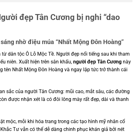
Người đẹp Tân Cương bị nghi “dao
t sáng nhờ điệu múa “Nhất Mộng Đôn Hoàng”
từ dân tộc Ô Lỗ Mộc Tề. Người đẹp nổi tiếng sau khi tham
ếu niên. Xuất hiện trên sân khấu,
người đẹp Tân Cương
này
g tên Nhất Mộng Đôn Hoàng và ngay lập tức trở thành cái
an sắc của người Tân Cương: mũi cao, mắt sâu, các đường
còn được nhận xét là có đôi lông mày rất đẹp, dài và thanh
mặt mộc, mỗi khi hóa trang trong các tạo hình mỹ nhân cổ
 Khắc Tư vẫn có thể dễ dàng chinh phục khán giả bởi nét