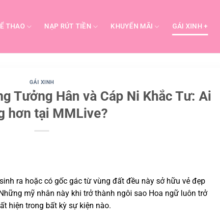
Ể THAO
NẠP RÚT TIỀN
KHUYẾN MÃI
GÁI XINH +
GÁI XINH
ng Tưởng Hân và Cáp Ni Khắc Tư: Ai
g hơn tại MMLive?
inh ra hoặc có gốc gác từ vùng đất đều này sở hữu vẻ đẹp
Những mỹ nhân này khi trở thành ngôi sao Hoa ngữ luôn trở
t hiện trong bất kỳ sự kiện nào.