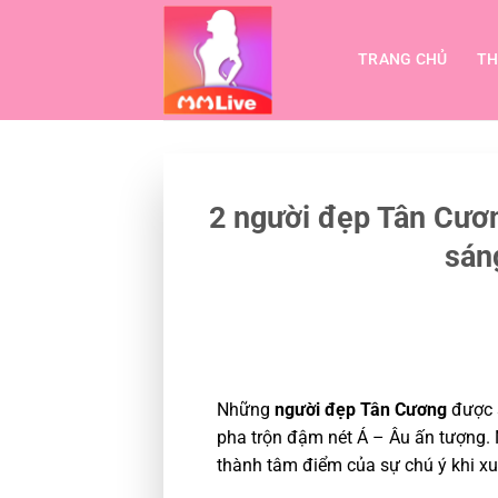
Bỏ
qua
TRANG CHỦ
TH
nội
dung
2 người đẹp Tân Cươ
sán
Những
người đẹp Tân Cương
được s
pha trộn đậm nét Á – Âu ấn tượng. 
thành tâm điểm của sự chú ý khi xuấ