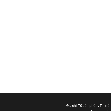
Địa chỉ: Tổ dân phố 1, Thị t