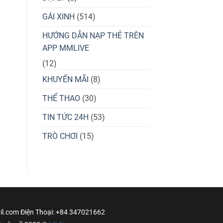
Kíp
Thắng
GÁI XINH
(514)
Lớn
8xbet
HƯỚNG DẪN NẠP THẺ TRÊN
APP MMLIVE
(12)
KHUYẾN MÃI
(8)
THỂ THAO
(30)
TIN TỨC 24H
(53)
TRÒ CHƠI
(15)
ail.com Điện Thoại: +84 347021662