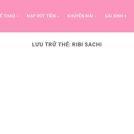
Ể THAO
NẠP RÚT TIỀN
KHUYẾN MÃI
GÁI XINH +
LƯU TRỮ THẺ:
RIBI SACHI