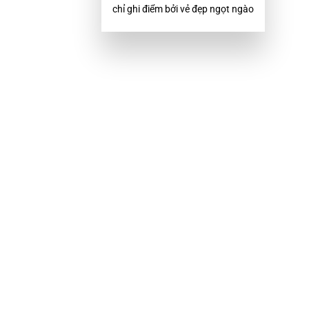
chỉ ghi điểm bởi vẻ đẹp ngọt ngào