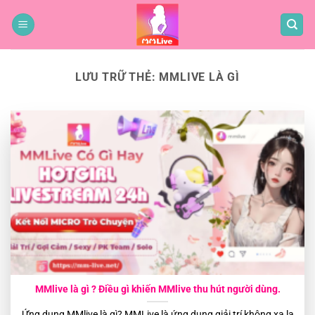
Bỏ
qua
nội
dung
LƯU TRỮ THẺ:
MMLIVE LÀ GÌ
MMlive là gì ? Điều gì khiến MMlive thu hút người dùng.
Ứng dụng MMlive là gì? MMLive là ứng dụng giải trí không xa lạ