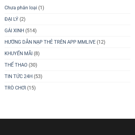
Hè
Xóc
2025
Đĩa
Chưa phân loại
(1)
–
Bí
Kíp
ĐẠI LÝ
(2)
Thắng
Lớn
GÁI XINH
(514)
8xbet
HƯỚNG DẪN NẠP THẺ TRÊN APP MMLIVE
(12)
KHUYẾN MÃI
(8)
THỂ THAO
(30)
TIN TỨC 24H
(53)
TRÒ CHƠI
(15)